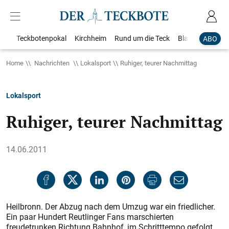
Teckbotenpokal
Kirchheim
Rund um die Teck
Blaulicht
Loka
ABO
Home
Nachrichten
Lokalsport
Ruhiger, teurer Nachmittag
Lokalsport
Ruhiger, teurer Nachmittag
14.06.2011
Heilbronn. Der Abzug nach dem Umzug war ein friedlicher.
Ein paar Hundert Reutlinger Fans marschierten
freudetrunken Richtung Bahnhof, im Schritttempo gefolgt