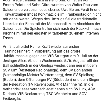
Auch Wege trennten sich in Heilbronn: Christian Kuhn,
Emrah Polat und Sabri Gürol wurden von Walter Rau zum
Saisonende verabschiedet, ebenso Uwe Beran, Ferdi Er und
Torwarttrainer Imdat Korkmaz, die im Frankenstadion nicht
mit dabei waren. Wegen des Umzugs fiel die traditionelle
Hocketse der Fans mit der Mannschaft zum Abschluss der
Saison aus. Die Spieler trafen sich nach der Rückkehr nach
Kirchheim mit den engsten Mitarbeitern zu einem internen
Essen.
Am 3. Juli bittet Rainer Kraft wieder zur ersten
Trainingseinheit in Vorbereitung auf das große
Jubiläumsspiel gegen den VfB Stuttgart am 9. Juli an der
Jesinger Allee. Ab dem Wochenende 5./6. August rollt der
Ball schließlich in der Oberliga wieder, dann neu mit dem
SSV Ulm (Absteiger Regionalliga), dem SV Bonlanden
(Verbandsliga-Meister Württemberg), dem SV Spielberg
(Baden), dem Offenburger FV (Südbaden) und dem Sieger
der Relegation (FV Ravensburg, VfR Mannheim). In die
Verbandsklasse verabschiedet haben sich SV Linx, ASV
Durlach, VfB Neckarrems, TSG Weinheim und SGV
Freiberg.ks