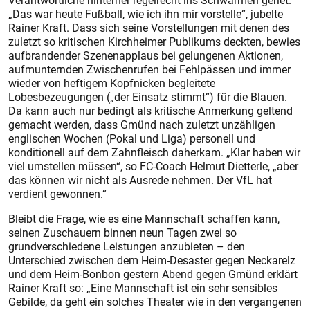
Verantwortliche hinterher regelrecht ins Schwärmen geriet.
„Das war heute Fußball, wie ich ihn mir vorstelle“, jubelte
Rainer Kraft. Dass sich seine Vorstellungen mit denen des
zuletzt so kritischen Kirchheimer Publikums deckten, bewies
aufbrandender Szenenapplaus bei gelungenen Aktionen,
aufmunternden Zwischenrufen bei Fehlpässen und immer
wieder von heftigem Kopfnicken begleitete
Lobesbezeugungen („der Einsatz stimmt“) für die Blauen.
Da kann auch nur bedingt als kritische Anmerkung geltend
gemacht werden, dass Gmünd nach zuletzt unzähligen
englischen Wochen (Pokal und Liga) personell und
konditionell auf dem Zahnfleisch daherkam. „Klar haben wir
viel umstellen müssen“, so FC-Coach Helmut Dietterle, „aber
das können wir nicht als Ausrede nehmen. Der VfL hat
verdient gewonnen.“
Bleibt die Frage, wie es eine Mannschaft schaffen kann,
seinen Zuschauern binnen neun Tagen zwei so
grundverschiedene Leistungen anzubieten – den
Unterschied zwischen dem Heim-Desaster gegen Neckarelz
und dem Heim-Bonbon gestern Abend gegen Gmünd erklärt
Rainer Kraft so: „Eine Mannschaft ist ein sehr sensibles
Gebilde, da geht ein solches Theater wie in den vergangenen