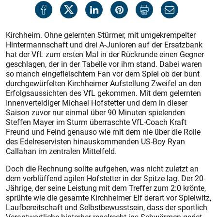
Kirchheim. Ohne gelernten Stürmer, mit umgekrempelter
Hintermannschaft und drei A-Junioren auf der Ersatzbank
hat der VfL zum ers­ten Mal in der Rückrunde einen Gegner
geschlagen, der in der Tabelle vor ihm stand. Dabei waren
so manch eingefleischtem Fan vor dem Spiel ob der bunt
durchgewürfelten Kirchheimer Aufstellung Zweifel an den
Erfolgsaussichten des VfL gekommen. Mit dem gelernten
Innenverteidiger Michael Hofstetter und dem in dieser
Saison zuvor nur einmal über 90 Minuten spielenden
Steffen Mayer im Sturm überraschte VfL-Coach Kraft
Freund und Feind genauso wie mit dem nie über die Rolle
des Edelreservisten hinauskommenden US-Boy Ryan
Callahan im zentralen Mittelfeld.
Doch die Rechnung sollte aufgehen, was nicht zuletzt an
dem verblüffend agilen Hofstetter in der Spitze lag. Der 20-
Jährige, der seine Leis­tung mit dem Treffer zum 2:0 krönte,
sprühte wie die gesamte Kirchheimer Elf derart vor Spielwitz,
Laufbereitschaft und Selbstbewusstsein, dass der sportlich