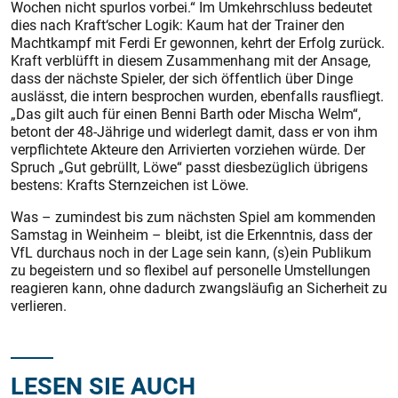
Wochen nicht spurlos vorbei.“ Im Umkehrschluss bedeutet
dies nach Kraft‘scher Logik: Kaum hat der Trainer den
Machtkampf mit Ferdi Er gewonnen, kehrt der Erfolg zurück.
Kraft verblüfft in diesem Zusammenhang mit der Ansage,
dass der nächs­te Spieler, der sich öffentlich über Dinge
auslässt, die intern besprochen wurden, ebenfalls rausfliegt.
„Das gilt auch für einen Benni Barth oder Mischa Welm“,
betont der 48-Jährige und widerlegt damit, dass er von ihm
verpflichtete Akteure den Arrivierten vorziehen würde. Der
Spruch „Gut gebrüllt, Löwe“ passt diesbezüglich übrigens
bestens: Krafts Sternzeichen ist Löwe.
Was – zumindest bis zum nächs­ten Spiel am kommenden
Samstag in Weinheim – bleibt, ist die Erkenntnis, dass der
VfL durchaus noch in der Lage sein kann, (s)ein Publikum
zu begeistern und so flexibel auf personelle Umstellungen
reagieren kann, ohne dadurch zwangsläufig an Sicherheit zu
verlieren.
LESEN SIE AUCH