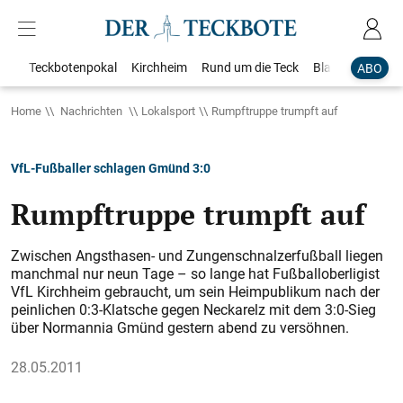
Teckbotenpokal
Kirchheim
Rund um die Teck
Blaulicht
Loka
ABO
Home
Nachrichten
Lokalsport
Rumpftruppe trumpft auf
VfL-Fußballer schlagen Gmünd 3:0
Rumpftruppe trumpft auf
Zwischen Angsthasen- und Zungenschnalzerfußball liegen
manchmal nur neun Tage – so lange hat Fußballoberligist
VfL Kirchheim gebraucht, um sein Heimpublikum nach der
peinlichen 0:3-Klatsche gegen Neckarelz mit dem 3:0-Sieg
über Normannia Gmünd gestern abend zu versöhnen.
28.05.2011