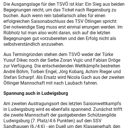
Die Ausgangslage für den TSVÖ ist klar: Ein Sieg aus beiden
Begegnungen reicht, um das Ticket nach Regensburg zu
buchen. Auch wenn rein tabellarisch alles für einen
erfolgreichen Saisonabschluss des TSV Ötlingen spricht:
Der notwendige Sieg muss erst einmal errungen werden. Im
Rübholz tut man also wohl daran, sich auf die letzten
Begegnungen gut vorzubereiten und den Erfolg nicht als
selbstverständlich anzusehen.
Aus Termingründen stehen dem TSVÖ weder der Türke
Yusuf Dikec noch der Serbe Zoran Vujic und Fabian Dröge
zur Verfügung. Die entscheidenden Wettkämpfe bestreiten
André Böhm, Torben Engel, Jörg Kobarg, Achim Rieger und
Stefan Scharpf. Als Ersatz wird Nicola Gach aus der zweiten
Ötlinger Mannschaft mit nach Laubach fahren.
Spannung auch in Ludwigsburg
Am zweiten Austragungsort des letzten Saisonwettkampfs
in Ludwigsburg wird es ebenfalls spannend. Zunächst trifft
die zweite Mannschaft der gastgebenden Schützengilde
Ludwigsburg (7. Platz/4:6 Punkten) auf den SSV
Sandhausen (6./4:6) - ein Duell um den Klassenerhalt, den