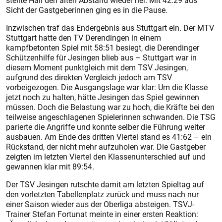
stellte Hall den alten Abstand wieder her. Mit 42:29 aus
Sicht der Gastgeberinnen ging es in die Pause.
Inzwischen traf das Endergebnis aus Stuttgart ein. Der MTV
Stuttgart hatte den TV Derendingen in einem
kampfbetonten Spiel mit 58:51 besiegt, die Derendinger
Schützenhilfe für Jesingen blieb aus – Stuttgart war in
diesem Moment punktgleich mit dem TSV Jesingen,
aufgrund des direkten Vergleich jedoch am TSV
vorbeigezogen. Die Ausgangslage war klar: Um die Klasse
jetzt noch zu halten, hätte Jesingen das Spiel gewinnen
müssen. Doch die Belastung war zu hoch, die Kräfte bei den
teilweise angeschlagenen Spielerinnen ­schwanden. Die TSG
parierte die Angriffe und konnte selber die Führung weiter
ausbauen. Am Ende des dritten Viertel stand es 41:62 – ein
Rückstand, der nicht mehr aufzuholen war. Die Gastgeber
zeigten im letzten Viertel den Klassenunterschied auf und
gewannen klar mit 89:54.
Der TSV Jesingen rutschte damit am letzten Spieltag auf
den vorletzten Tabellenplatz zurück und muss nach nur
einer Saison wieder aus der Oberliga absteigen. TSVJ-
Trainer Stefan Fortunat meinte in einer ersten Reaktion: