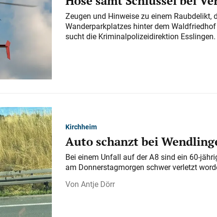
Hose samt Schlüssel bei V
Zeugen und Hinweise zu einem Raubdelikt, 
Wanderparkplatzes hinter dem Waldfriedhof a
sucht die Kriminalpolizeidirektion Esslingen.
Kirchheim
Auto schanzt bei Wendlinge
Bei einem Unfall auf der A 8 sind ein 60-jähr
am Donnerstagmorgen schwer verletzt word
Antje Dörr