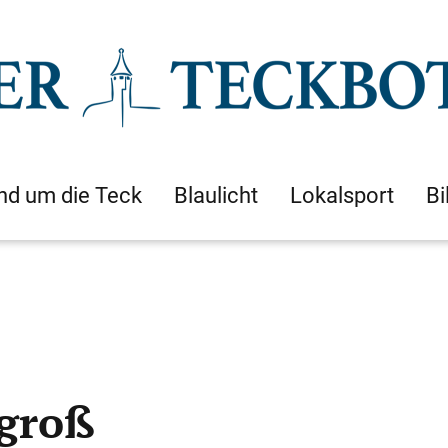
nd um die Teck
Blaulicht
Lokalsport
Bi
 groß