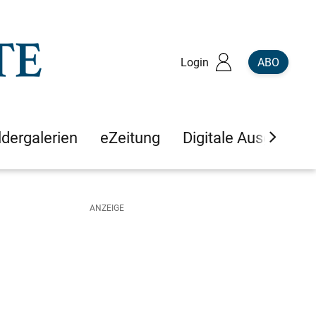
Login
ABO
ldergalerien
eZeitung
Digitale Ausgaben