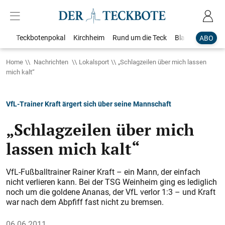
Teckbotenpokal
Kirchheim
Rund um die Teck
Blaulicht
Loka
ABO
Home
Nachrichten
Lokalsport
„Schlagzeilen über mich lassen
mich kalt“
VfL-Trainer Kraft ärgert sich über seine Mannschaft
„Schlagzeilen über mich
lassen mich kalt“
VfL-Fußballtrainer Rainer Kraft – ein Mann, der einfach
nicht verlieren kann. Bei der TSG Weinheim ging es lediglich
noch um die goldene Ananas, der VfL verlor 1:3 – und Kraft
war nach dem Abpfiff fast nicht zu bremsen.
06.06.2011