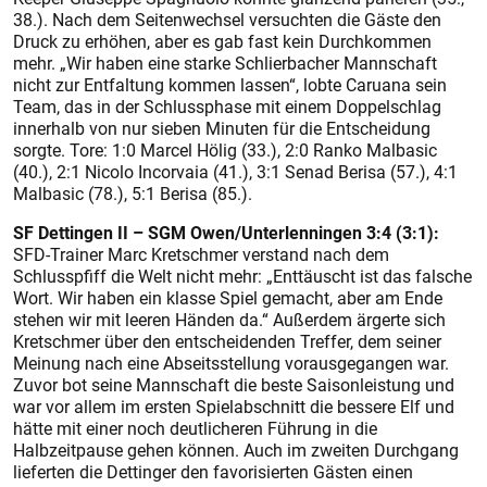
38.). Nach dem Seitenwechsel versuchten die Gäste den
Druck zu erhöhen, aber es gab fast kein Durchkommen
mehr. „Wir haben eine starke Schlierbacher Mannschaft
nicht zur Entfaltung kommen lassen“, lobte Caruana sein
Team, das in der Schlussphase mit einem Doppelschlag
innerhalb von nur sieben Minuten für die Entscheidung
sorgte. Tore: 1:0 Marcel Hölig (33.), 2:0 Ranko Malbasic
(40.), 2:1 Nicolo Incorvaia (41.), 3:1 Senad Berisa (57.), 4:1
Malbasic (78.), 5:1 Berisa (85.).
SF Dettingen II – SGM Owen/Unterlenningen 3:4 (3:1):
SFD-Trainer Marc Kretschmer verstand nach dem
Schlusspfiff die Welt nicht mehr: „Enttäuscht ist das falsche
Wort. Wir haben ein klasse Spiel gemacht, aber am Ende
stehen wir mit leeren Händen da.“ Außerdem ärgerte sich
Kretschmer über den entscheidenden Treffer, dem seiner
Meinung nach eine Abseitsstellung vorausgegangen war.
Zuvor bot seine Mannschaft die beste Saisonleistung und
war vor allem im ersten Spielabschnitt die bessere Elf und
hätte mit einer noch deutlicheren Führung in die
Halbzeitpause gehen können. Auch im zweiten Durchgang
lieferten die Dettinger den favorisierten Gästen einen