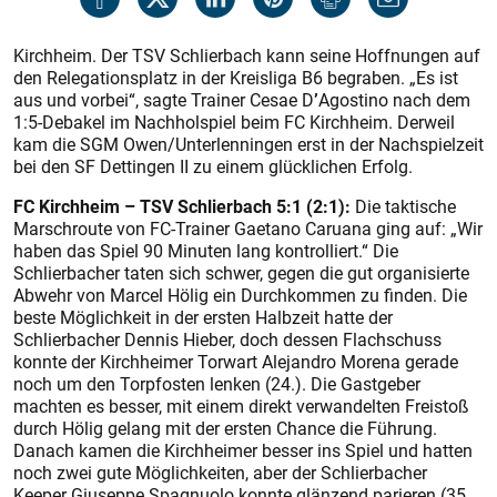
Kirchheim. Der TSV Schlierbach kann seine Hoffnungen auf
den Relegationsplatz in der Kreisliga B6 begraben. „Es ist
aus und vorbei“, sagte Trainer Cesae D
’
Agostino nach dem
1:5-Debakel im Nachholspiel beim FC Kirchheim. Derweil
kam die SGM Owen/Unterlenningen erst in der Nachspielzeit
bei den SF Dettingen II zu einem glücklichen Erfolg.
FC Kirchheim – TSV Schlierbach 5:1 (2:1):
Die taktische
Marschroute von FC-Trainer Gaetano Caruana ging auf: „Wir
haben das Spiel 90 Minuten lang kontrolliert.“ Die
Schlierbacher taten sich schwer, gegen die gut organisierte
Abwehr von Marcel Hölig ein Durchkommen zu finden. Die
beste Möglichkeit in der ersten Halbzeit hatte der
Schlierbacher Dennis Hieber, doch dessen Flachschuss
konnte der Kirchheimer Torwart Alejandro Morena gerade
noch um den Torpfosten lenken (24.). Die Gastgeber
machten es besser, mit einem direkt verwandelten Freistoß
durch Hölig gelang mit der ersten Chance die Führung.
Danach kamen die Kirchheimer besser ins Spiel und hatten
noch zwei gute Möglichkeiten, aber der Schlierbacher
Keeper Giuseppe Spagnuolo konnte glänzend parieren (35.,