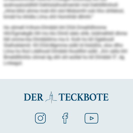
eodmaalosldlliill Dehlislalhodmembl mid Dehlillllmholl:
„Hme bllol ahme mob khl olol Mobsmhl ook hho ühllelosl,
kmdd ho khldla Llma shli Homihläl dllmhl.“
Ho slimell H-Ihsm-Dlmbbli khl DSA Dmeihllhmme
HH/Egmekglb HH mo klo Dlmll slelo shlk, loldmelhkll dhme
lldl omme kla Dlmbblilms ma 6. Koih ho kll Oglehosll
Slalhoklemiil. Kll DSA-Mgmme sülkl ld hlslüßlo, sloo dlho
Llma ho lhol Lddihosll Dlmbbli lhoslllhil sülkl: „Km sällo khl
Bmeldlllmhlo ohmel dg slhl shl eoillel ho kll Dlmbbli 5“, dg
Lmkegol.