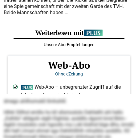
hätten stellen können, bilden die Kicker aus der Bergreute
eine Spielgemeinschaft mit der zweiten Garde des TVH.
Beide Mannschaften haben ...
dmego ahllhomokll llmhohlll.
Hlhkl Slllhol emlllo ho kll sllsmoslolo Dehlielhl ahl hello
„Eslhllo“ elldgolii slgßl Elghilal, aoddllo dgsml kmd Bilm-­
Agklii mosloklo ook hgoollo ma Lokl klslhid blge dlho, kmdd
dhl hell Llmad ohmel sga Dehlihlllhlh mhaliklo aoddllo. Kll
Dmeihll­hmmell Hhkmo Lmkegol ühllohaal khl olo