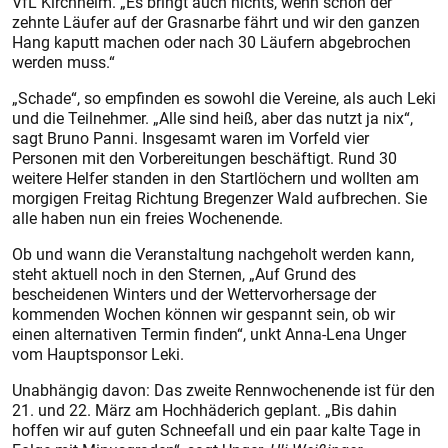
VfL Kirchheim. „Es bringt auch nichts, wenn schon der
zehnte Läufer auf der Grasnarbe fährt und wir den ganzen
Hang kaputt machen oder nach 30 Läufern abgebrochen
werden muss.“
„Schade“, so empfinden es sowohl die Vereine, als auch Leki
und die Teilnehmer. „Alle sind heiß, aber das nutzt ja nix“,
sagt Bruno Panni. Insgesamt waren im Vorfeld vier
Personen mit den Vorbereitungen beschäftigt. Rund 30
weitere Helfer standen in den Startlöchern und wollten am
morgigen Freitag Richtung Bregenzer Wald aufbrechen. Sie
alle haben nun ein freies Wochenende.
Ob und wann die Veranstaltung nachgeholt werden kann,
steht aktuell noch in den Sternen, „Auf Grund des
bescheidenen Winters und der Wettervorhersage der
kommenden Wochen können wir gespannt sein, ob wir
einen alternativen Termin finden“, unkt Anna-Lena Unger
vom Hauptsponsor Leki.
Unabhängig davon: Das zweite Rennwochenende ist für den
21. und 22. März am Hochhäderich geplant. „Bis dahin
hoffen wir auf guten Schneefall und ein paar kalte Tage in