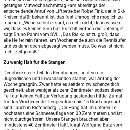
gestrigen Mittwochnachmittag kam allerdings der
entscheidende Anruf von Liftbetreiber Rober Fink, der in Ski-
Kreisen dafür bekannt ist, das fast Unmögliche möglich zu
machen: „Wenn selbst er sagt, es geht nicht, dann wissen
wir, dass es keinen Sinn hat. Es fehlt einfach die Unterlage“,
sagt Bruno Panni vom SVL. „Das Risiko ist zu groß, dass
alle Helfer rein fahren, am Wochenende auch die Rennläufer
und es dann doch abgesagt werden muss. So was ist nicht
mehr zeitgemäß.“
Zu wenig Halt für die Stangen
Der obere steile Teil des Rennhanges, an dem die
Jugendlichen und Erwachsenden starten, war Anfang der
Woche grasgrün. Zwar hatte es seitdem zwischenzeitlich
geschneit, aber weniger als zehn Zentimeter, sodass dieser
Teil auf keinen Fall zur Verfügung gestanden hätte. Zumal
für das Wochenende Temperaturen bis 15 Grad angesagt
sind - auch in Riefensberg. „Der Hang hat im unteren Teil
höchstens eine Schneeauflage von 30 Zentimetern und ist
nicht durchgefroren. Unsere Stangen brauchen aber
mindestens 40 Zentimeter Halt“, klagt Wolfgang Butz vom