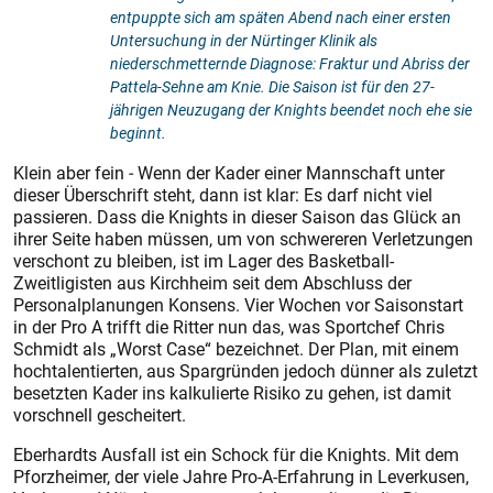
entpuppte sich am späten Abend nach einer ersten
Untersuchung in der Nürtinger Klinik als
niederschmetternde Diagnose: Fraktur und Abriss der
Pattela-Sehne am Knie. Die Saison ist für den 27-
jährigen Neuzugang der Knights beendet noch ehe sie
beginnt.
Klein aber fein ‑ Wenn der Kader einer Mannschaft unter
dieser Überschrift steht, dann ist klar: Es darf nicht viel
passieren. Dass die Knights in dieser Saison das Glück an
ihrer Seite haben müssen, um von schwereren Verletzungen
verschont zu bleiben, ist im Lager des Basketball-
Zweitligisten aus Kirchheim seit dem Abschluss der
Personalplanungen Konsens. Vier Wochen vor Saisonstart
in der Pro A trifft die Ritter nun das, was Sportchef Chris
Schmidt als „Worst Case“ bezeichnet. Der Plan, mit einem
hochtalentierten, aus Spargründen jedoch dünner als zuletzt
besetzten Kader ins kalkulierte Risiko zu gehen, ist damit
vorschnell gescheitert.
Eberhardts Ausfall ist ein Schock für die Knights. Mit dem
Pforzheimer, der viele Jahre Pro-A-Erfahrung in Leverkusen,