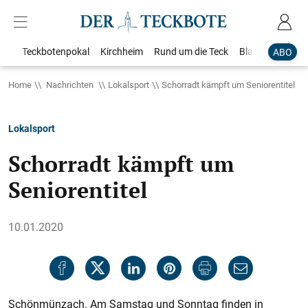
Teckbotenpokal
Kirchheim
Rund um die Teck
Blaulicht
Loka
ABO
Home
Nachrichten
Lokalsport
Schorradt kämpft um Seniorentitel
Lokalsport
Schorradt kämpft um
Seniorentitel
10.01.2020
Schönmünzach. Am Samstag und Sonntag finden in