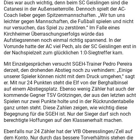
Dies war auch wichtig, denn beim SC Geislingen sind die
Catanesi in der Außenseiterrolle. Dennoch spielt der AC-
Coach lieber gegen Spitzenmannschaften. „Wir tun uns
leichter gegen Mannschaften, die Fußball spielen und nicht
nur versuchen, das Spiel zu zerstören.“ Im Falle eines
Kirchheimer Überraschungserfolgs würde das
Aufstiegsrennen noch einmal richtig spannend. In der
Vorrunde hatte der AC viel Pech, als der SC Geislingen erst in
der Nachspielzeit zum glücklichen 1:0-Siegtreffer kam.
Mit Einzelgesprächen versucht SGEH-Trainer Pedro Pereira
derzeit, den drohenden Abstieg noch zu verhindern: „Einige
unserer Spieler können nicht mit dem Druck umgehen,“ sagt
er. Mit nur 24 Punkten steht die Elf von der Berghalbinsel
auf einem Abstiegsplatz. Ebenso wenig Zähler hat auch der
kommende Gegner TSV Grötzingen, der aus den letzten acht
Spielen nur zwei Punkte holte und in der Rückrundentabelle
ganz unten steht. Diese Zahlen zeigen, wie wichtig diese
Begegnung für die SGEH ist. Nur der Sieger darf sich noch
berechtigte Hoffungen auf den Klassenerhalt machen.
Ebenfalls nur 24 Zähler hat der VfB Oberesslingen/Zell auf
dem Konto. Nur durch das bessere Torverhältnis stehen die