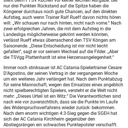
steht beim FTSV Kuchen vor keiner leichten Aufgabe. Bei
nur drei Punkten Rückstand auf die Spitze haben die
Köngener durchaus noch gute Chancen, auf den direkten
Aufstieg, auch wenn Trainer Ralf ­Rueff davon nichts hören
will: „Wir schauen nur nach hinten, nicht nach vorne.“ Nach
zwei erfolgreichen Jahren, die mit dem Aufstieg in die
Landesliga möglicherweise gekrönt werden könnten,
verlässt Rueff etwas überraschend den TSV Köngen am
Saisonende. „Diese Entscheidung ist mir nicht leicht
gefallen“, sagt er vor seinem Wechsel auf die Filder. „Aber
die TSVgg Plattenhardt ist eine Herzensangelegenheit.“
Immer noch stinksauer ist AC Catania-Spielertrainer Cesare
D’Agostino, der seinen Vertrag in der vergangenen Woche
um ein weiteres Jahr verlängert hat. Nach dem Punktabzug
für seine Mannschaft, wegen des Einsatzes eines angeblich
nicht spielberechtigten Spielers, versteht er die Welt nicht
mehr: „Dieses Urteil ist ein Witz.“ Die Verantwortlichen sind
nach wie vor zuversichtlich, dass sie die Punkte im Laufe
des Widerspruchsverfahrens wieder zurück- bekommen.
Nach dem enorm wichtigen 4:3-Sieg gegen die SGEH hat
sich der AC Catania Kirchheim gegenüber den
Abstiegsrängen ein schwaches Punktepolster verschafft.