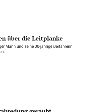
n über die Leitplanke
iger Mann und seine 30-jährige Beifahrerin
en.
erabredung geraubt