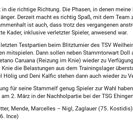
itt in die richtige Richtung. Die Phasen, in denen mein
länger. Derzeit macht es richtig Spaß, mit dem Team 
ammenhalt ist auch, dass trotz des vergangenen anst
 Kader, inklusive verletzter Spieler, anwesend war.
tzten Testpartien beim Blitzturnier des TSV Weilhe
n mitspielen. Dann sollen neben Stammtorwart Doll 
etano Caruana (Reizung im Knie) wieder zu Verfügung
 Knie die Belastungen aus dem Trainingslager übersta
 Hölig und Deni Kalfic stehen dann auch wieder zu V
dung für seine Stammelf genug Spieler zur Wahl haben
 am 2. März in der Nachholpartie bei der TSG Ehingen
tter, Mende, Marcelles – Nigl, Zaglauer (75. Kostidis
6. Ince)