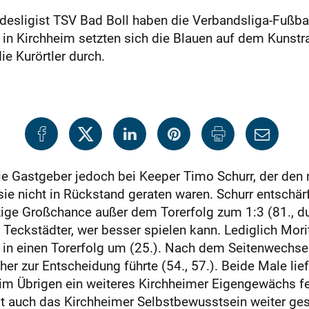
desligist TSV Bad Boll haben die Verbandsliga-Fußba
in Kirchheim setzten sich die Blauen auf dem Kunstra
e Kurörtler durch.
e Gastgeber jedoch bei Keeper Timo Schurr, der den 
sie nicht in Rückstand geraten waren. Schurr entschär
inzige Großchance außer dem Torerfolg zum 1:3 (81., d
e Teckstädter, wer besser spielen kann. Lediglich Mor
t in einen Torerfolg um (25.). Nach dem Seitenwechse
er zur Entscheidung führte (54., 57.). Beide Male lie
ßt im Übrigen ein weiteres Kirchheimer Eigengewächs 
st auch das Kirchheimer Selbstbewusstsein weiter ges