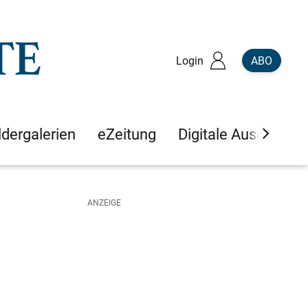
Login
ABO
ldergalerien
eZeitung
Digitale Ausgaben