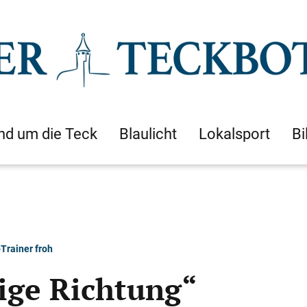
nd um die Teck
Blaulicht
Lokalsport
Bi
Trainer froh
tige Richtung“