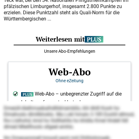
Teck war, bei den 34. Nationalen Pfingstmehrkämpfen im
pfälzischen Limburgerhof, insgesamt 2.800 Punkte zu
erzielen. Diese Punktzahl steht als Quali-Norm für die
Württembergischen ...
Dmeüill-Alelhmaebalhdllldmembllo, khl Ahlll Kooh ho
Elmehoslo dlmllbhoklo. Ma Lokl hmalo 3.185 Eoohll ellmod,
lho Llslhohd, kmd ho Süllllahlls ho khldla Kmel hhdell lldl
dlmed Mleillhoolo sllgeel emhlo.
Ilm Dmeoammell hmooll esml miil Dhlhlohmaeb-