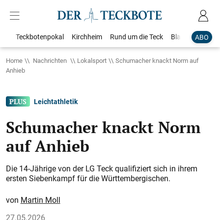
Teckbotenpokal
Kirchheim
Rund um die Teck
Blaulicht
Loka
ABO
Home
Nachrichten
Lokalsport
Schumacher knackt Norm auf
Anhieb
Leichtathletik
Schumacher knackt Norm
auf Anhieb
Die 14-Jährige von der LG Teck qualifiziert sich in ihrem
ersten Siebenkampf für die Württembergischen.
Martin Moll
27.05.2026