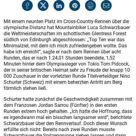
Mit einem neunten Platz im Cross-Country-Rennen über die
olympische Distanz hat Mountainbiker Luca Schwarzbauer
die Weltmeisterschaften im schottischen Glentress Forest
südlich von Edinburgh abgeschlossen: „Top Ten war das
Minimalziel, mit dem ich mich zufriedengeben wollte. Das
habe ich erreicht“, sagte er nach dem Rennen über acht
Runden, das er nach 1.24,01 Stunden beendete, 1,52
Minuten hinter dem Olympiasieger von Tokio Tom Pidcock,
der in seiner britischen Heimat sehr zu Freude der knapp 10
000 Zuschauer in der vorletzten Runde Titelverteidiger Nino
Schurter (Schweiz) mit einem beherzten Antritt am Berg
förmlich stehen ließ.
Schurter hatte zunächst die Geschwindigkeit zusammen mit
dem Franzosen Jordan Sarrou (Fünfter) in den ersten
Runden extrem hoch gehalten. „Ich hatte die Hoffnung, dass
es irgendwann mal ein bisschen langsamer wird“, berichtete
Schwarzbauer über den Rennverlauf. Doch dieser Wunsch
erfüllte sich nicht: Bereits nach zwei Runden musste
Schwarzbauer die Spitzengruppe ziehen lassen und dann