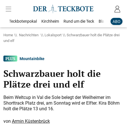
Teckbotenpokal
Kirchheim
Rund um die Teck
Blaulicht
Loka
ABO
Home
Nachrichten
Lokalsport
Schwarzbauer holt die Plätze drei
und elf
Mountainbike
Schwarzbauer holt die
Plätze drei und elf
Beim Weltcup in Val die Sole belegt der Weilheimer im
Shorttrack Platz drei, am Sonntag wird er Elfter. Kira Böhm
holt die Plätze 13 und 16.
Armin Küstenbrück