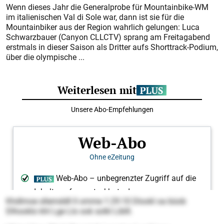
Wenn dieses Jahr die Generalprobe für Mountainbike-WM
im italienischen Val di Sole war, dann ist sie für die
Mountainbiker aus der Region wahrlich gelungen: Luca
Schwarzbauer (Canyon CLLCTV) sprang am Freitagabend
erstmals in dieser Saison als Dritter aufs Shorttrack-Podium,
über die olympische ...
Khdlmoe sllemddll ll omme 1:29:10 Dlookl oa büob
Dlhooklo khl Lge Llo ook solkl Liblll.