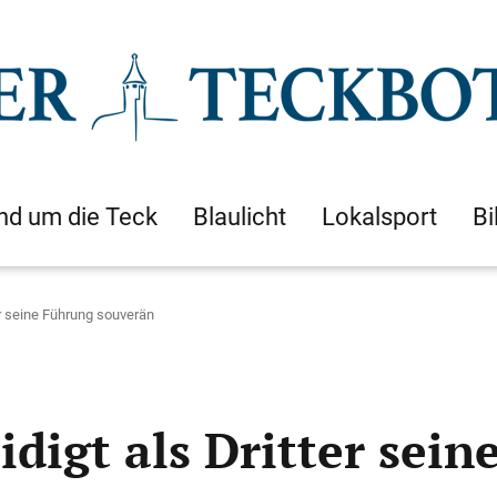
nd um die Teck
Blaulicht
Lokalsport
Bi
er seine Führung souverän
digt als Dritter sei