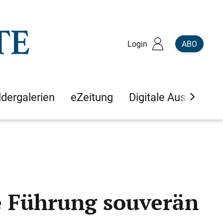
Login
ABO
ldergalerien
eZeitung
Digitale Ausgaben
ne Führung souverän