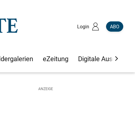
Login
ABO
ldergalerien
eZeitung
Digitale Ausgaben