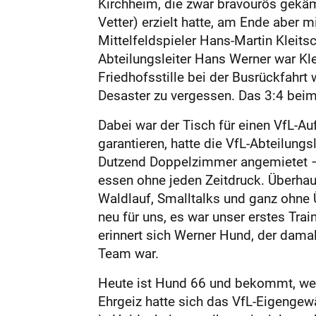
Kirchheim, die zwar bravourös gekäm
Vetter) erzielt hatte, am Ende aber m
Mittelfeldspieler Hans-Martin Kleits
Abteilungsleiter Hans Werner war Kle
Friedhofsstille bei der Busrückfahrt
Desaster zu vergessen. Das 3:4 beim g
Dabei war der Tisch für einen VfL-A
garantieren, hatte die VfL-Abteilung
Dutzend Doppelzimmer angemietet – 
essen ohne jeden Zeitdruck. Überhau
Waldlauf, Smalltalks und ganz ohne 
neu für uns, es war unser erstes Trai
erinnert sich Werner Hund, der dama
Team war.
Heute ist Hund 66 und bekommt, wen
Ehrgeiz hatte sich das VfL-Eigenge