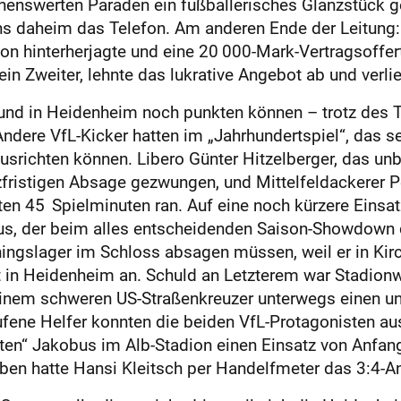
henswerten Paraden ein fußballerisches Glanzstück ge
s daheim das Telefon. Am anderen Ende der Leitung: 
on hinterherjagte und eine 20 000-Mark-Vertragsoffer
n Zweiter, lehnte das lukrative Angebot ab und verließ
und in Heidenheim noch punkten können – trotz des Ti
dere VfL-Kicker hatten im „Jahrhundertspiel“, das 
usrichten können. Libero Günter Hitzelberger, das unb
zfristigen Absage gezwungen, und Mittelfeldackerer P
en 45 Spielminuten ran. Auf eine noch kürzere Einsat
s, der beim alles entscheidenden Saison-Showdown d
ningslager im Schloss absagen müssen, weil er in Ki
in Heidenheim an. Schuld an Letzterem war Stadionwir
inem schweren US-Straßenkreuzer unterwegs einen ung
ene Helfer konnten die beiden VfL-Prota­gonisten aus
zten“ Jakobus im Alb-Stadion einen Einsatz von Anfang
eben hatte Hansi Kleitsch per Handelfmeter das 3:4-An