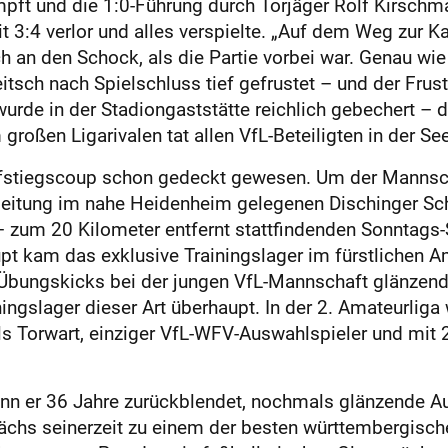
pft und die 1:0-Führung durch Torjäger Rolf Kirschm
it 3:4 verlor und alles verspielte. „Auf dem Weg zur Ka
ch an den Schock, als die Partie vorbei war. Genau wie
itsch nach Spielschluss tief gefrustet – und der Frus
 wurde in der Stadiongaststätte reichlich gebechert –
roßen Ligarivalen tat allen VfL-Beteiligten in der Se
ufstiegscoup schon gedeckt gewesen. Um der Mannsch
sleitung im nahe Heidenheim gelegenen Dischinger Sch
zum 20 Kilometer entfernt stattfindenden Sonntags-
pt kam das exklusive Trainingslager im fürstlichen 
Übungskicks bei der jungen VfL-Mannschaft glänzend 
ningslager dieser Art überhaupt. In der 2. Amateurliga
ls Torwart, einziger VfL-WFV-Auswahlspieler und mit 
n er 36 Jahre zurückblendet, nochmals glänzende Aug
wächs seinerzeit zu einem der besten württembergisc