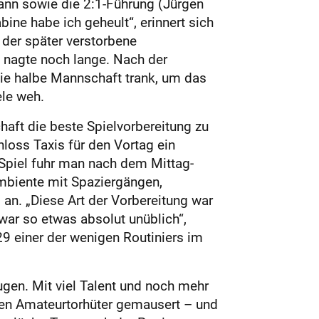
ann sowie die 2:1-Führung (Jürgen
bine habe ich geheult“, erinnert sich
 der später verstorbene
t nagte noch lange. Nach der
 die halbe Mannschaft trank, um das
ele weh.
aft die beste Spielvorbereitung zu
loss Taxis für den Vortag ein
Spiel fuhr man nach dem Mittag­
Ambiente mit Spaziergängen,
an. „Diese Art der Vorbereitung war
 war so etwas absolut unüblich“,
29 einer der wenigen Routiniers im
en. Mit viel Talent und noch mehr
hen Amateurtorhüter gemausert – und