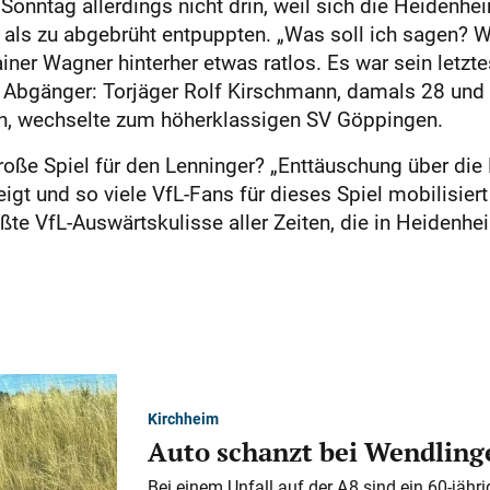
 Sonntag allerdings nicht drin, weil sich die Heiden
als zu abgebrüht entpuppten. „Was soll ich sagen? W
iner Wagner hinterher etwas ratlos. Es war sein letzt
e Abgänger: Torjäger Rolf Kirschmann, damals 28 und 
ahn, wechselte zum höherklassigen SV Göppingen.
oße Spiel für den Lenninger? „Enttäuschung über die N
igt und so viele VfL-Fans für dieses Spiel mobilisier
ößte VfL-Auswärtskulisse aller Zeiten, die in Heidenhe
Kirchheim
Auto schanzt bei Wendlinge
Bei einem Unfall auf der A 8 sind ein 60-jähr