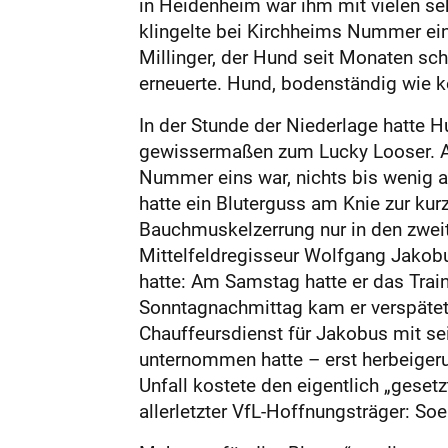
in Heidenheim war ihm mit vielen se
klingelte bei Kirchheims Nummer ein
Millinger, der Hund seit Monaten sch
erneuerte. Hund, bodenständig wie kei
In der Stunde der Niederlage hatte H
gewissermaßen zum Lucky Looser. An
Nummer eins war, nichts bis wenig a
hatte ein Bluterguss am Knie zur kur
Bauchmuskelzerrung nur in den zweit
Mittelfeldregisseur Wolfgang Jakobu
hatte: Am Samstag hatte er das Trai
Sonntagnachmittag kam er verspätet 
Chauffeursdienst für Jakobus mit se
unternommen hatte – erst herbeigeruf
Unfall kostete den eigentlich „geset
allerletzter VfL-Hoffnungsträger: So