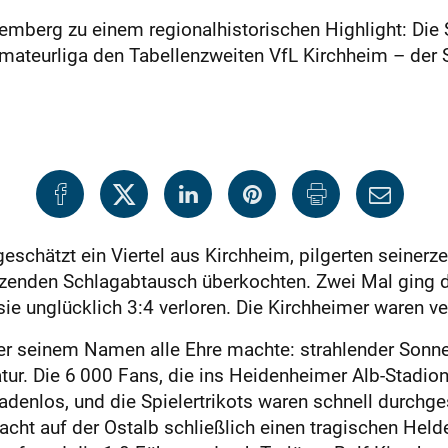
emberg zu einem regionalhistorischen Highlight: Die 
mateurliga den Tabellenzweiten VfL Kirchheim – der Si
schätzt ein Viertel aus Kirchheim, pilgerten seinerz
zenden Schlagabtausch überkochten. Zwei Mal ging di
e unglücklich 3:4 verloren. Die Kirchheimer waren ve
er seinem Namen alle Ehre machte: strahlender Sonne
ur. Die 6 000 Fans, die ins Heidenheimer Alb-Stadion
denlos, und die Spielertrikots waren schnell durchg
acht auf der Ostalb schließlich einen tragischen Hel