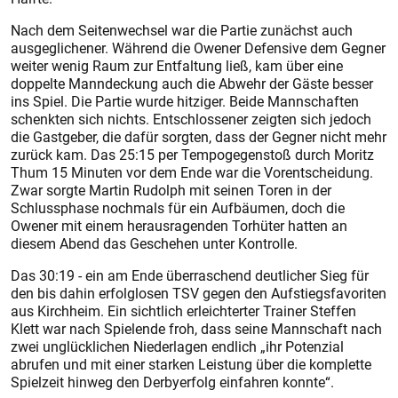
Nach dem Seitenwechsel war die Partie zunächst auch
ausgeglichener. Während die Owener Defensive dem Gegner
weiter wenig Raum zur Entfaltung ließ, kam über eine
doppelte Manndeckung auch die Abwehr der Gäste besser
ins Spiel. Die Partie wurde hitziger. Beide Mannschaften
schenkten sich nichts. Entschlossener zeigten sich jedoch
die Gastgeber, die dafür sorgten, dass der Gegner nicht mehr
zurück kam. Das 25:15 per Tempogegenstoß durch Moritz
Thum 15 Minuten vor dem Ende war die Vorentscheidung.
Zwar sorgte Martin Rudolph mit seinen Toren in der
Schlussphase nochmals für ein Aufbäumen, doch die
Owener mit einem herausragenden Torhüter hatten an
diesem Abend das Geschehen unter Kontrolle.
Das 30:19 - ein am Ende überraschend deutlicher Sieg für
den bis dahin erfolglosen TSV gegen den Aufstiegsfavoriten
aus Kirchheim. Ein sichtlich erleichterter Trainer Steffen
Klett war nach Spielende froh, dass seine Mannschaft nach
zwei unglücklichen Niederlagen endlich „ihr Potenzial
abrufen und mit einer starken Leistung über die komplette
Spielzeit hinweg den Derbyerfolg einfahren konnte“.