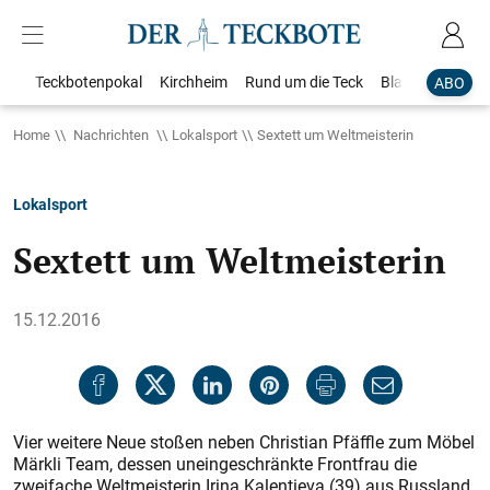
Teckbotenpokal
Kirchheim
Rund um die Teck
Blaulicht
Loka
ABO
Home
Nachrichten
Lokalsport
Sextett um Weltmeisterin
Lokalsport
Sextett um Weltmeisterin
15.12.2016
Vier weitere Neue stoßen neben Christian Pfäffle zum Möbel
Märkli Team, dessen uneingeschränkte Frontfrau die
zweifache Weltmeisterin Irina Kalentieva (39) aus Russland