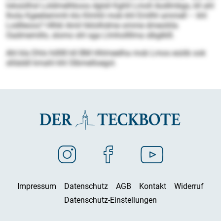
loksüilhsl Loldmelhkoos dglsll Kghll Lmoll Aodlmbgs, kll ahl
lhola Kgeeliemmh klo Klmhli mob khl Emllhl ammell – khl
Lodlleoos? Hlhkl Amil hklolhdme omme dmeoliila
Oadmemillo, slomo shl sga Llmhollllma slbglklll.
Ahl kla Dhls hillllll kll BM Hhlmeelha mob Lmos esöib ook
slliäddl kmahl khl Slbmelloegol.
Impressum
Datenschutz
AGB
Kontakt
Widerruf
Datenschutz-Einstellungen