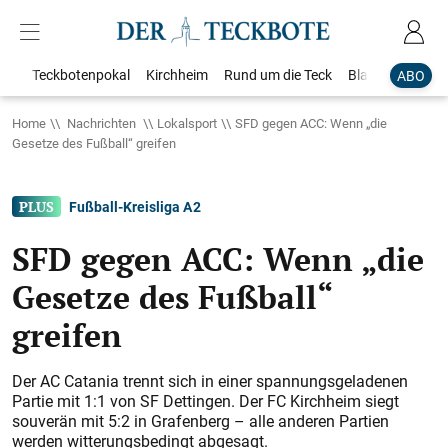
Teckbotenpokal
Kirchheim
Rund um die Teck
Blaulicht
Loka
ABO
Home
Nachrichten
Lokalsport
SFD gegen ACC: Wenn „die
Gesetze des Fußball“ greifen
Fußball-Kreisliga A 2
SFD gegen ACC: Wenn „die
Gesetze des Fußball“
greifen
Der AC Catania trennt sich in einer spannungsgeladenen
Partie mit 1:1 von SF Dettingen. Der FC Kirchheim siegt
souverän mit 5:2 in Grafenberg – alle anderen Partien
werden witterungsbedingt abgesagt.