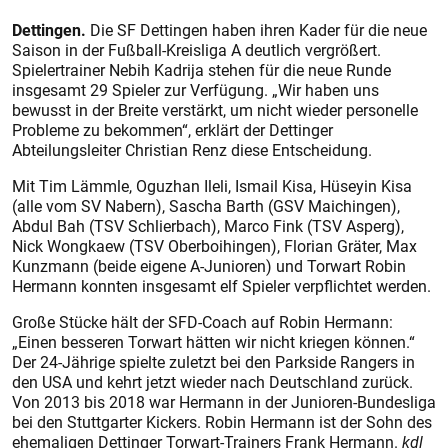
Dettingen.
Die SF Dettingen haben ihren Kader für die neue
Saison in der Fußball-Kreisliga A deutlich vergrößert.
Spielertrainer Nebih Kadrija stehen für die neue Runde
insgesamt 29 Spieler zur Verfügung. „Wir haben uns
bewusst in der Breite verstärkt, um nicht wieder personelle
Probleme zu bekommen“, erklärt der Dettinger
Abteilungsleiter Christian Renz diese Entscheidung.
Mit Tim Lämmle, Oguzhan Ileli, Ismail Kisa, Hüseyin Kisa
(alle vom SV Nabern), Sascha Barth (GSV Maichingen),
Abdul Bah (TSV Schlierbach), Marco Fink (TSV Asperg),
Nick Wongkaew (TSV Oberboihingen), Florian Gräter, Max
Kunzmann (beide eigene A-Junioren) und Torwart Robin
Hermann konnten insgesamt elf Spieler verpflichtet werden.
Große Stücke hält der SFD-Coach auf Robin Hermann:
„Einen besseren Torwart hätten wir nicht kriegen können.“
Der 24-Jährige spielte zuletzt bei den Parkside Rangers in
den USA und kehrt jetzt wieder nach Deutschland zurück.
Von 2013 bis 2018 war Hermann in der Junioren-Bundesliga
bei den Stuttgarter Kickers. Robin Hermann ist der Sohn des
ehemaligen Dettinger Torwart-Trainers Frank Hermann.
kdl