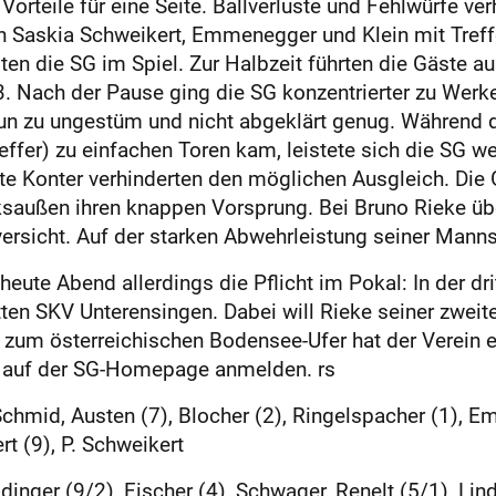
orteile für eine Seite. Ballverluste und Fehlwürfe ve
n Saskia Schweikert, Emmenegger und Klein mit Treff
en die SG im Spiel. Zur Halbzeit führten die Gäste a
3. Nach der Pause ging die SG konzentrierter zu Wer
un zu ungestüm und nicht abgeklärt genug. Während d
ffer) zu einfachen Toren kam, leistete sich die SG we
e Konter verhinderten den möglichen Ausgleich. Die 
saußen ihren knappen Vorsprung. Bei Bruno Rieke üb
rsicht. Auf der starken Abwehrleistung seiner Manns
 heute Abend allerdings die Pflicht im Pokal: In der d
ten SKV Unterensingen. Dabei will Rieke seiner zweit
zum österreichischen Bodensee-Ufer hat der Verein e
ch auf der SG-Homepage anmelden. rs
hmid, Austen (7), Blocher (2), Ringelspacher (1), Em
rt (9), P. Schweikert
nger (9/2), Fischer (4), Schwager, Renelt (5/1), Lindn