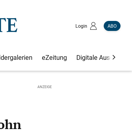
Login
ABO
ldergalerien
eZeitung
Digitale Ausgaben
Lohn