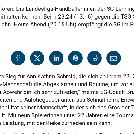
rloren: Die Landesliga-Handballerinnen der SG Lennin
 mithalten können. Beim 23:24 (13:16) gegen die TSG
Lohn. Heute Abend (20.15 Uhr) empfängt die SG im P
m Sieg für Ann-Kathrin Schmid, die sich an ihrem 22.
G-Mannschaft die Abgeklärtheit und Routine, um vor a
r Abwehr bin ich sehr zufrieden,“ meinte SG-Coach Br
iten und Aufstiegs­aspiranten aus Schnaitheim. Entwi
iabilität seiner Mannschaft, in der sich das Gros der 
ilt. Mit neun Spielerinnen unter 22 Jahren eine Topm
e Leistung, mit der Rieke zufrieden sein kann.