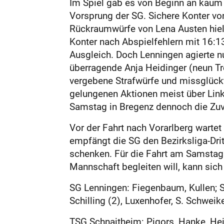
Im Spiel gab es von Beginn an kaum V
Vorsprung der SG. Sichere Konter vo
Rückraumwürfe von Lena Austen hielt
Konter nach Abspielfehlern mit 16:1
Ausgleich. Doch Lenningen agierte n
überragende Anja Heidinger (neun Tre
vergebene Strafwürfe und missglückt
gelungenen Aktionen meist über Link
Samstag in Bregenz dennoch die Zuve
Vor der Fahrt nach Vorarlberg wartet
empfängt die SG den Bezirksliga-Drit
schenken. Für die Fahrt am Samstag 
Mannschaft begleiten will, kann si
SG Lenningen: Fiegenbaum, Kullen; Sc
Schilling (2), Luxenhofer, S. Schweike
TSG Schnaitheim: Pigors, Hanke, Heidi