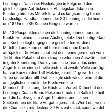
Lenningen. Nach vier Niederlagen in Folge und dem
gleichzeitigen Aufrücken der Abstiegskandidaten in
Richtung hinteres Mittelfeld wird es langsam eng für die
Landesliga-Handballerinnen der SG Lenningen, die heute
um 18 Uhr die SG Kuchen-Gingen erwarten.
Mit 13 Pluspunkten stehen die Lenningerinnen nur drei
Punkte vor einem sicheren Abstiegsplatz. Der heutige Gast
aus Kuchen liegt dagegen im gesicherten vorderen
Mittelfeld und kann somit befreit und ohne Druck
aufspielen. Die Mannschaft ist den Lenningern noch vom
Teckboten-Pokal und dem knapp verlorenen Auswärtsspiel
in guter Erinnerung. Das dynamische Team, das seine
Angriffe über eine schnelle erste und zweite Welle vorträgt,
hat vor Kurzem den TuS Metzingen mit 41 geworfenen
Toren quasi überrollt. Dabei zeigte sich wieder einmal die
ausgeglichene und in der Breite verteilte
Mannschaftsleistung der Gäste als Vorteil. Daher hat der
Lenninger Coach Bruno Rieke nochmals die Ballsicherheit
und die Laufwege im Angriff trainiert und seinen
Spielerrinnen die klare Vorgabe gemacht: „Werft nur, wenn
die Chance zu mindestens 80 Prozent da ist, sonst werdet