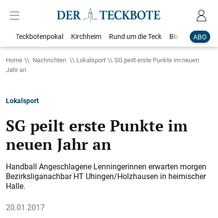
Teckbotenpokal
Kirchheim
Rund um die Teck
Blaulicht
Loka
ABO
Home
Nachrichten
Lokalsport
SG peilt erste Punkte im neuen
Jahr an
Lokalsport
SG peilt erste Punkte im
neuen Jahr an
Handball Angeschlagene Lenningerinnen erwarten morgen
Bezirksliganachbar HT Uhingen/Holzhausen in heimischer
Halle.
20.01.2017