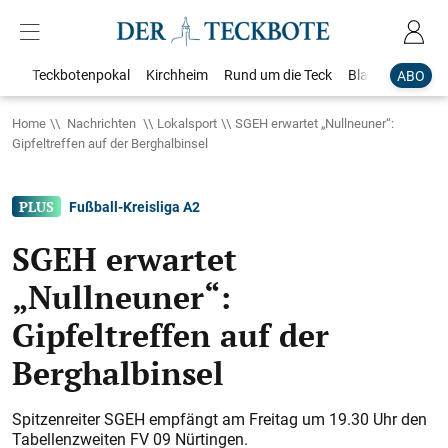
Teckbotenpokal
Kirchheim
Rund um die Teck
Blaulicht
Loka
ABO
Home
Nachrichten
Lokalsport
SGEH erwartet „Nullneuner“:
Gipfeltreffen auf der Berghalbinsel
Fußball-Kreisliga A2
SGEH erwartet
„Nullneuner“:
Gipfeltreffen auf der
Berghalbinsel
Spitzenreiter SGEH empfängt am Freitag um 19.30 Uhr den
Tabellenzweiten FV 09 Nürtingen.