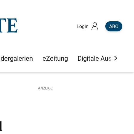
Login
ABO
ldergalerien
eZeitung
Digitale Ausgaben
d