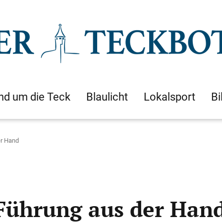
nd um die Teck
Blaulicht
Lokalsport
Bi
er Hand
Führung aus der Han