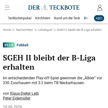
Teckbotenpokal
Kirchheim
Rund um die Teck
Blaulicht
Loka
ABO
Home
Nachrichten
Lokalsport
SGEH II bleibt der B-Liga erhalten
Fußball
SGEH II bleibt der B-Liga
erhalten
Im entscheidenden Play-off-Spiel gewinnen die „Älbler“ vor
330 Zuschauern mit 3:2 beim TB Neckarhausen.
Klaus-Dieter Leib
Peter Eidemüller
18.06.2026