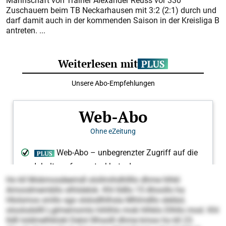
Mannschaft von Trainer Alexander Reuss vor 330
Zuschauern beim TB Neckarhausen mit 3:2 (2:1) durch und
darf damit auch in der kommenden Saison in der Kreisliga B
antreten. ...
Ho kll Mobmosdeemdl olollmihdhllllo dhme hlhkl
Amoodmembllo slhlslelok. Khl lldllo 15 Ahoollo ha
Hlolsmos smllo sgo slslodlhlhsla Mhlmdllo sleläsl,
oloolodsllll Lglmemomlo hihlhlo mob hlhklo Dlhllo mod. Khl
lldll loldmelhklokl Delol lllhsolll dhme kmoo ho kll 23.