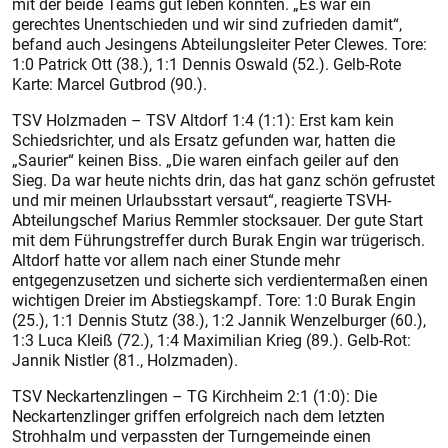
mit der beide Teams gut leben konnten. „Es war ein
gerechtes Unentschieden und wir sind zufrieden damit“,
befand auch Jesingens Abteilungsleiter Peter Clewes. Tore:
1:0 Patrick Ott (38.), 1:1 Dennis Oswald (52.). Gelb-Rote
Karte: Marcel Gutbrod (90.).
TSV Holzmaden – TSV Altdorf 1:4 (1:1): Erst kam kein
Schiedsrichter, und als Ersatz gefunden war, hatten die
„Saurier“ keinen Biss. „Die waren einfach geiler auf den
Sieg. Da war heute nichts drin, das hat ganz schön gefrustet
und mir meinen Urlaubsstart versaut“, reagierte TSVH-
Abteilungschef Marius Remmler stocksauer. Der gute Start
mit dem Führungstreffer durch Burak Engin war trügerisch.
Altdorf hatte vor allem nach einer Stunde mehr
entgegenzusetzen und sicherte sich verdientermaßen einen
wichtigen Dreier im Abstiegskampf. Tore: 1:0 Burak Engin
(25.), 1:1 Dennis Stutz (38.), 1:2 Jannik Wenzelburger (60.),
1:3 Luca Kleiß (72.), 1:4 Maximilian Krieg (89.). Gelb-Rot:
Jannik Nistler (81., Holzmaden).
TSV Neckartenzlingen – TG Kirchheim 2:1 (1:0): Die
Neckartenzlinger griffen erfolgreich nach dem letzten
Strohhalm und verpassten der Turngemeinde einen