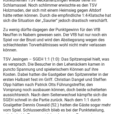
Konkurrenten TSV Neckartenzlingen wieder tiefer im
Schlamassel. Noch schlimmer erwischte es den TSV
Holzmaden, der sich mit einem Heimsieg gegen Altdorf
hätte retten können. Durch die empfindliche 1:4-Klatsche hat
sich die Situation der „Saurier“ jedoch drastisch verschärft.
Zu wenig dürfte dagegen der Punktgewinn für den VfB
Neuffen in Nabern gewesen sein. Der VfB hat nur noch ein
Spiel vor der Brust und wird den Abstiegsrang wegen des
schlechtesten Torverhältnisses wohl nicht mehr verlassen
können.
TSV Jesingen – SGEH 1:1 (1:0): Das Spitzenspiel hielt, was
es versprach. Die Besucher in den Lehenäckern kamen in
puncto Spannung und spielerischem Können auf ihre
Kosten. Dabei hatten die Gastgeber den Spitzenreiter in der
ersten Halbzeit fest im Griff. Christian Dangel und Steffen
Olpp hätten nach Patrick Otts Führungstreffer, den
Vorsprung noch ausbauen können, doch beide scheiterten
aussichtsreich. Nach dem Seitenwechsel kämpfte sich die
SGEH schnell in die Partie zurück. Nach dem 1:1 durch
Goalgetter Dennis Oswald (52.) hatten die Gäste sogar mehr
vom Spiel. Schlussendlich blieb es bei der Punkteteilung,