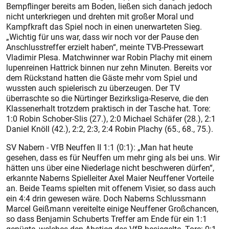
Bempflinger bereits am Boden, ließen sich danach jedoch
nicht unterkriegen und drehten mit großer Moral und
Kampfkraft das Spiel noch in einen unerwarteten Sieg.
„Wichtig für uns war, dass wir noch vor der Pause den
Anschlusstreffer erzielt haben“, meinte TVB-Pressewart
Vladimir Plesa. Matchwinner war Robin Plachy mit einem
lupenreinen Hattrick binnen nur zehn Minuten. Bereits vor
dem Rückstand hatten die Gäste mehr vom Spiel und
wussten auch spielerisch zu überzeugen. Der TV
überraschte so die Nürtinger Bezirksliga-Reserve, die den
Klassenerhalt trotzdem praktisch in der Tasche hat. Tore:
1:0 Robin Schober-Slis (27.), 2:0 Michael Schäfer (28.), 2:1
Daniel Knöll (42.), 2:2, 2:3, 2:4 Robin Plachy (65., 68., 75.).
SV Nabern - VfB Neuffen II 1:1 (0:1): „Man hat heute
gesehen, dass es für Neuffen um mehr ging als bei uns. Wir
hätten uns über eine Niederlage nicht beschweren dürfen“,
erkannte Naberns Spielleiter Axel Maier Neuffener Vorteile
an. Beide Teams spielten mit offenem Visier, so dass auch
ein 4:4 drin gewesen wäre. Doch Naberns Schlussmann
Marcel Geißmann vereitelte einige Neuffener Großchancen,
so dass Benjamin Schuberts Treffer am Ende für ein 1:1