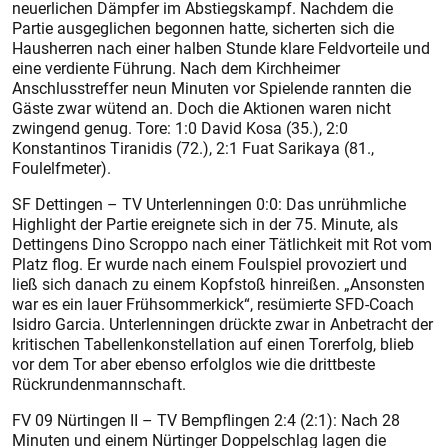
neuerlichen Dämpfer im Abstiegskampf. Nachdem die
Partie ausgeglichen begonnen hatte, sicherten sich die
Hausherren nach einer halben Stunde klare Feldvorteile und
eine verdiente Führung. Nach dem Kirchheimer
Anschlusstreffer neun Minuten vor Spielende rannten die
Gäste zwar wütend an. Doch die Aktionen waren nicht
zwingend genug. Tore: 1:0 David Kosa (35.), 2:0
Konstantinos Tiranidis (72.), 2:1 Fuat Sarikaya (81.,
Foulelfmeter).
SF Dettingen – TV Unterlenningen 0:0: Das unrühmliche
Highlight der Partie ereignete sich in der 75. Minute, als
Dettingens Dino Scroppo nach einer Tätlichkeit mit Rot vom
Platz flog. Er wurde nach einem Foulspiel provoziert und
ließ sich danach zu einem Kopfstoß hinreißen. „Ansonsten
war es ein lauer Frühsommerkick“, resümierte SFD-Coach
Isidro Garcia. Unterlenningen drückte zwar in Anbetracht der
kritischen Tabellenkonstellation auf einen Torerfolg, blieb
vor dem Tor aber ebenso erfolglos wie die drittbeste
Rückrundenmannschaft.
FV 09 Nürtingen II – TV Bempflingen 2:4 (2:1): Nach 28
Minuten und einem Nürtinger Doppelschlag lagen die