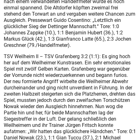
nach einem verwandelten Handelfmeter wurde es noch
einmal spannend. Die Altdorfer köpften zweimal frei
stehend den Torwart an und vergaben weitere Chancen zum
Ausgleich. Pressewart Guido Cosentino: „Letztlich ein
glücklicher Sieg der Dettinger Mannschaft.“ Tore: 1:0
Johannes Zappke (10.), 1:1 Benjamin Hubert (36.), 1:2
Markus Glück (42.), 1:3 Gianfranco Latte (65.), 2:3 Jochen
Greschner (79./Handelfmeter).
TSV Weilheim II ­– TSV Grafenberg 3:2 (1:1): Es ging hoch
her auf dem Weilheimer Kunstrasen. Ein sehr emotionales
Spiel mit zwölf Gelben Karten. Grafenberg war gegenüber
der Vorrunde nicht wiederzuerkennen und begann furios.
Der neu formierte Angriff wirbelte die Weilheimer Abwehr
durcheinander und ging nicht unverdient in Führung. In der
zweiten Halbzeit steigerten sich die Platzherren, drehten das
Spiel, mussten jedoch durch den zweifachen Torschützen
Nowak wieder den Ausgleich hinnehmen. Nun wog die
Partie hin und her, für beide Mannschaften lag der
Siegestreffer in der Luft. Der gelang schließlich den
Weilheimern und ihr Trainer Jürgen Fritsch konnte
aufatmen: „Wir hatten das glücklichere Händchen.“ Tore: 0:1
Daniel Nowak (23.), 1:1 Gian Tuccu (37.), 2:1 Michael