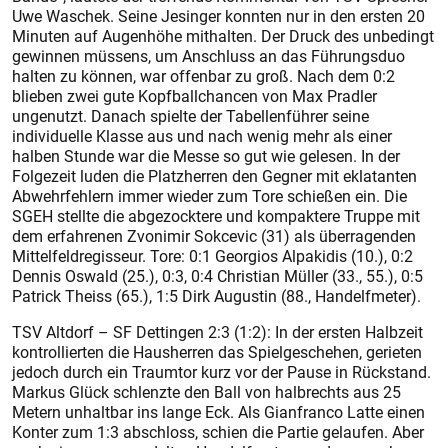
Uwe Waschek. Seine Jesinger konnten nur in den ersten 20
Minuten auf Augenhöhe mithalten. Der Druck des unbedingt
gewinnen müssens, um Anschluss an das Führungsduo
halten zu können, war offenbar zu groß. Nach dem 0:2
blieben zwei gute Kopfballchancen von Max Pradler
ungenutzt. Danach spielte der Tabellenführer seine
individuelle Klasse aus und nach wenig mehr als einer
halben Stunde war die Messe so gut wie gelesen. In der
Folgezeit luden die Platzherren den Gegner mit eklatanten
Abwehrfehlern immer wieder zum Tore schießen ein. Die
SGEH stellte die abgezocktere und kompaktere Truppe mit
dem erfahrenen Zvonimir Sokcevic (31) als überragenden
Mittelfeldregisseur. Tore: 0:1 Georgios Alpakidis (10.), 0:2
Dennis Oswald (25.), 0:3, 0:4 Christian Müller (33., 55.), 0:5
Patrick Theiss (65.), 1:5 Dirk Augustin (88., Handelfmeter).
TSV Altdorf ­– SF Dettingen 2:3 (1:2): In der ersten Halbzeit
kontrollierten die Hausherren das Spielgeschehen, gerieten
jedoch durch ein Traumtor kurz vor der Pause in Rückstand.
Markus Glück schlenzte den Ball von halbrechts aus 25
Metern unhaltbar ins lange Eck. Als Gianfranco Latte einen
Konter zum 1:3 abschloss, schien die Partie gelaufen. Aber