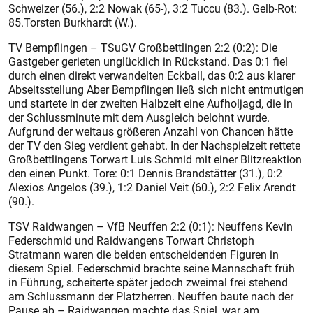
Schweizer (56.), 2:2 Nowak (65-), 3:2 Tuccu (83.). Gelb-Rot:
85.Torsten Burkhardt (W.).
TV Bempflingen – TSuGV Großbettlingen 2:2 (0:2): Die
Gastgeber gerieten unglücklich in Rückstand. Das 0:1 fiel
durch einen direkt verwandelten Eckball, das 0:2 aus klarer
Abseitsstellung Aber Bempflingen ließ sich nicht entmutigen
und startete in der zweiten Halbzeit eine Aufholjagd, die in
der Schlussminute mit dem Ausgleich belohnt wurde.
Aufgrund der weitaus größeren Anzahl von Chancen hätte
der TV den Sieg verdient gehabt. In der Nachspielzeit rettete
Großbettlingens Torwart Luis Schmid mit einer Blitzreaktion
den einen Punkt. Tore: 0:1 Dennis Brandstätter (31.), 0:2
Alexios Angelos (39.), 1:2 Daniel Veit (60.), 2:2 Felix Arendt
(90.).
TSV Raidwangen – VfB Neuffen 2:2 (0:1): Neuffens Kevin
Federschmid und Raidwangens Torwart Christoph
Stratmann waren die beiden entscheidenden Figuren in
diesem Spiel. Federschmid brachte seine Mannschaft früh
in Führung, scheiterte später jedoch zweimal frei stehend
am Schlussmann der Platzherren. Neuffen baute nach der
Pause ab – Raidwangen machte das Spiel, war am