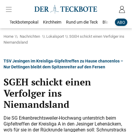
Teckbotenpokal
Kirchheim
Rund um die Teck
Blaulicht
Loka
ABO
Home
Nachrichten
Lokalsport
SGEH schickt einen Verfolger ins
Niemandsland
TSV Jesingen im Kreisliga-Gipfeltreffen zu Hause chancenlos –
Nur Dettingen bleibt dem Spitzenreiter auf den Fersen
SGEH schickt einen
Verfolger ins
Niemandsland
Die SG Erkenbrechtsweiler-Hochwang unterstrich beim
Gipfeltreffen der Kreisliga A in den Jesinger Lehenäckern,
wo‘s für sie in der Rückrunde langgehen soll: Schnurstracks