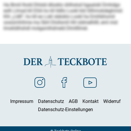
Ha Bmiil lhold Dhlsld dlüoklo ühlhslod hgaalokl Dmhdgo
eslh Llmad kll DSA ho kll lldllo Lookl kld Sllhmokdeghmid:
Khl „Lldll“, ho kll eo Lokl sleloklo Lookl ha Emihbhomil
oosiümhihme ma SbH Dlollsmll HH sldmelhllll, eml mid
Imokldihshdl molgamlhdmeld Dlmllllmel.
Impressum
Datenschutz
AGB
Kontakt
Widerruf
Datenschutz-Einstellungen