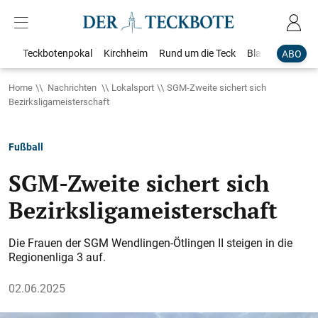
Teckbotenpokal
Kirchheim
Rund um die Teck
Blaulicht
Loka
ABO
Home
Nachrichten
Lokalsport
SGM-Zweite sichert sich
Bezirksligameisterschaft
Fußball
SGM-Zweite sichert sich
Bezirksligameisterschaft
Die Frauen der SGM Wendlingen-Ötlingen II steigen in die
Regionenliga 3 auf.
02.06.2025