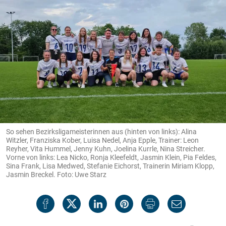
So sehen Bezirksligameisterinnen aus (hinten von links): Alina
Witzler, Franziska Kober, Luisa Nedel, Anja Epple, Trainer: Leon
Reyher, Vita Hummel, Jenny Kuhn, Joelina Kurrle, Nina Streicher.
Vorne von links: Lea Nicko, Ronja Kleefeldt, Jasmin Klein, Pia Feldes,
Sina Frank, Lisa Medwed, Stefanie Eichorst, Trainerin Miriam Klopp,
Jasmin Breckel. Foto: Uwe Starz