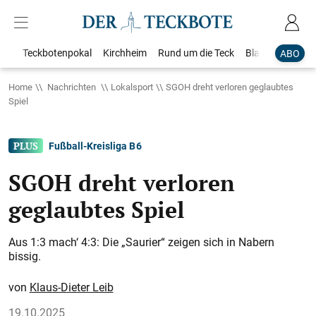
Teckbotenpokal
Kirchheim
Rund um die Teck
Blaulicht
Loka
ABO
Home
Nachrichten
Lokalsport
SGOH dreht verloren geglaubtes
Spiel
Fußball-Kreisliga B 6
SGOH dreht verloren
geglaubtes Spiel
Aus 1:3 mach‘ 4:3: Die „Saurier“ zeigen sich in Nabern
bissig.
Klaus-Dieter Leib
19.10.2025