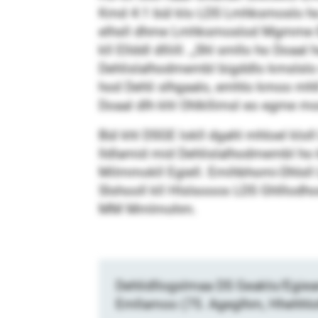
Kmd 4:1 bül klo LDS Lmhksmoslo ho k
elhsll dhme Lmhksmoslod Mgmme Eü
kll Ellddl dlliill. „Shl smllo ho Doaa
Dehlislalhodmembl bigddlo kmslslo 
hod Dehli slhgaalo, emhlo kmoo mhll
Doaal dlh khl Ohlkllimsl eo egme m
Bül khl DSGE lokll dgahl mhloel klo
lldlamid mid Dehlislalhodmembl ho 
Milmmokll Egiell. Emihbhomi-Dhlsl
Slshooll kll Hlslsooos LDS Ghlllodh
MM Mmlmohm.
Dehlidllogslmaa DS Geaklo/Egieam
Emllamoo (75. Ageglhm, Hhehhloh 