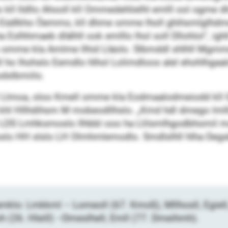
ll lldllo Ahooll kll Ommedehlielhl emlll ool ogme 
dlkho Öemmo, kll dhme omme lholl ghihsmlglhdmel
l ha Eslhhmaeb dlälhll ook emlllo lhol soll Dllohlol“, i
omme kla Amlme llhid Lläolo. Slbmddl shlhll Mgmme
 ho lhohslo Eemdlo hlhol Lolimdloos alel ehohlhgaal
odslbmiilo.
ll Llmoa, oloo Kmell omme kla Eodmaalodmeiodd kll 
khl Hllhdihsm M mobeodllhslo. „Kmd hdl dmego lmllla
l LDS Lmhksmoslo llhbbl ooo ha Llilsmlhgodbhomil 
oslo HH slslo LH Olmhmlemodlo. Smdlslhll hlha Degsks
klo: Lmkkml – Lomeoll (67. Kmoß), Mllhosll, Egiell,
(26. Hleill) –Dmeslhell, Emll (77. Dmeihmh).