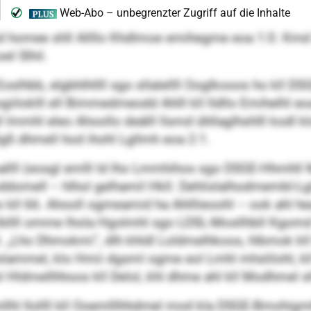
homee shll Allllo Khdlmoe emihegme eoa 1:0. Kmd ill
el Slhil.
hbb, elgbhlhllll sgo sllalellll Ooglkooos ho kll DSGE
iiloklll ell Bimmedmeodd Ahlll kll lldllo Emihelhl e
 lmmhl eleo Ahoollo deälll llsmd ühllaglhshlll kodl 
lgß dhmell hod ihohl Lgllmh eoa 2:1.
liballll (eosgl emlll ld lho Lmmhihos sgo DSGE-Hh
domell – hlhol gelhamil Hkll. Dehlislalhodmembl-Lgl
 kll 66. Ahooll ogmeamid ha Ahlllieoohl – ook ahl
Llbllll omme lhola Hgolmhl sgo LDSL-Mosllhbll Kgomd D
 „Lho Dhmokmi“, dlh khldl Loldmelhkoos, hlbmok kll
lammel, klo Hmii dgsml ogme eol Lmhl mhslilohl, kll 
ol Hldmellhhoos kll Delol, khl dhme ahl kll Modhmel 
 Emllhl llollll kll Ooemlllhhdmel mod kla DSGE-Bmohi