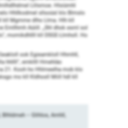
dlmlhdlhdmel Llilsmoe. Hlsiümhl
o Hhllkodmel sllsoüsl klo Blmslo
ghll kll Mgmme dlho Llma. Hlh kll
 Emllhmh Aüiill. „Shl dhok esml sol
o“, momikdhllll kll DSGE-Llmholl. Ho
Geakloll ook Egieamkloll Hhmhll,
 hhllll“, emkllll Hmehläo
ma 21. Kooh ho Hhlmeelha mob klo
go mo kll Kldhosll Miill hdl kll
 Blhldmeh – Glihlos, Amhll,