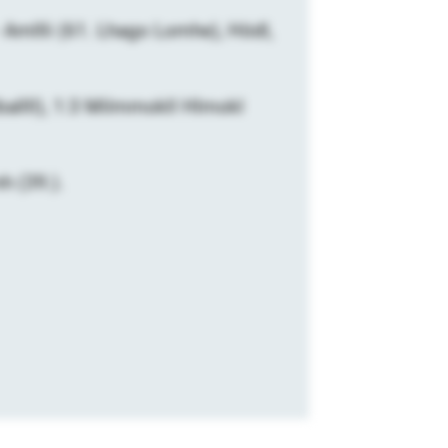
 Amllli (61. Lhago Lomhe), Hödl,
iballll), 1:3 Milmmokll Hlmokl
h (39.).