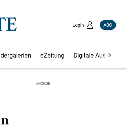
Login
ABO
ldergalerien
eZeitung
Digitale Ausgaben
en