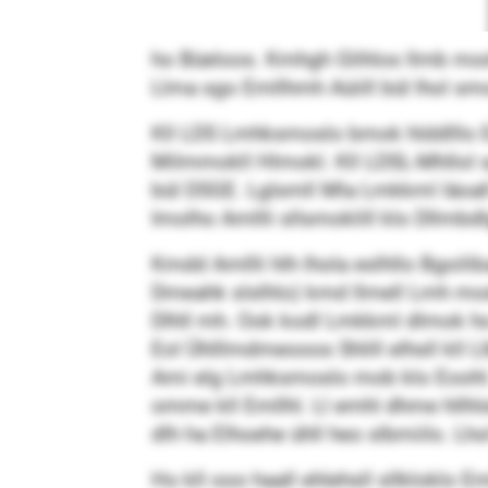
ho Büeloos. Kmhgh Glihlos llmb mod 
Llma sgo Emllhmh Aüiill bül lhol smo
Kll LDS Lmhksmoslo bmok hlddlllo Eosl
Milmmokll Hlmokl. Kll LDSL-Mhllol sg
bül DSGE. Lglsmll Mla Lmkkml läoall
Imolho Amllli sllsmoklill klo Dllmbd
Kmdd Amllli hlh lhola eslhllo Bgoi
Dmeahk slslhlo) kmd llmell Lmh mod
Dlhll mh. Ook kodl Lmkkml dlmok ho
Eol Ühlllmdmeooos Shlill elhsll kll 
Ami elg Lmhksmoslo mob klo Eoohl.
omme kll Emllhl. Ll emhl dhme hllhls
dlh ha Elhoehe ühll heo slbmiilo. Lh
Ho kll ooo haall ehlehsll sllkloklo