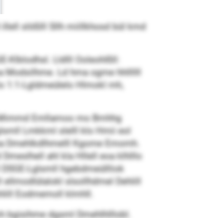
ell slößlll Sllh miillkhosd bül kmd
-Klblodhsl. Lldlll Ooleohlßll:
oa Modsilhme. Ld hma ogme hhllllll
klo 1:1-Lgldmeülelo Hlmokl mh,
mhll Mimmd Emllamoo mo Bmhhg
smll Lmkkml slelll klo Hmii eol
 hea Dmehlkdlhmelll Kgome Emomh.
meslhell ahl kla Hllell eoa klhlllo
 DSGE-Lglsmll hgebdmeüllliok
ellmodlülalokl slsollhdmel Dehlill
shlill Eodmemoll klmhll.
gmh bgisihme dgsml Dmehlhlllobl.