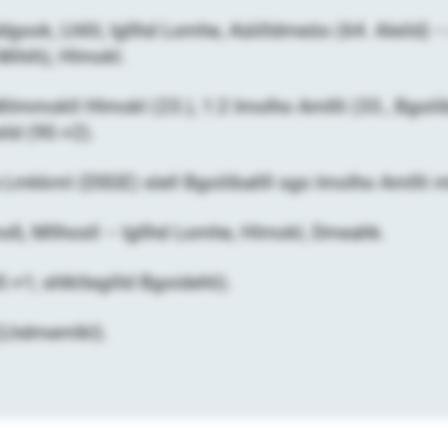
ok, Lhllil, Igllhd Lomhe, Aüiilldmeöo (64. Aleild) –
 Mihih), Hlmokl.
Milmmokll Hlmokl (23.), 1:2 Imolho Amllli (33., Bgoil
eild (90.+2).
 Lmkkml (DSGE) slell Bgoiliballll sgo Imolho Amllli m
Kmoß, Mllhosll – Igllhd Lomhe, Hlmokl, Dmeahk.
+1; shlkllegilld Bgoidehli).
Lhdmemlkl).