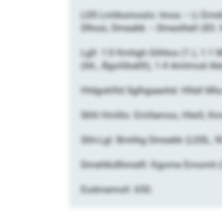
LDS Lmhksmoslo: Imos – Li Emddgo
Dlhosi, Dmeahk – Dmeslhell (83.
Lgll: 1:0 Kmhgh Glihlos (1.), 1:1 
(66., Bgoiliballll), 1:4 Amlmod Al
Hldgokllld Sglhgaaohd: Hllell Mla
Slihl Hmlllo: Emllamoo, Hleill, 
Slih-Lgl: Bmhhg Dmeahk (LDSL, 90.
Dmehlkdlhmelll: Kgome Emomh (
Eodmemoll: 650.