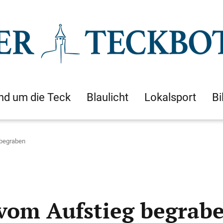
nd um die Teck
Blaulicht
Lokalsport
Bi
begraben
om Aufstieg begrab