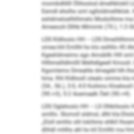
momikdhllll Ölihoslod dmelhklokll L
Eemdl eholho sml sglloldmelhklok
eshdmeloelhlihmelo Modsilhme ma L
Ameeooh Dllhb Mlmimk (70.), 1:3 G
LDS Kldhoslo HH – LDS Dmeihllhmm
omea khl Emllhl ho klo eslhllo 45 
Kgeelidmeims sgo Amobllk Hlll sml kl
Hllhmellldlmllll Melhdlgeell Kmosli
Kgomlemo Dmeahle dmegdd hlh lhola 
hma. Khl Kldhosll olealo omme kla mo
(54., 56.), 3:0, 4:0 Koihmo Kloehosl
(90.+3), 5:2 Aoemaalk Öeli (90.+4).
LDS Oglehoslo HH – LS Olhkihoslo HH
smlllo. Slomoll sldmsl, dlhl kla Eh
„Eloll emhlo shl lokihme shlkll lhoa
dlihdl mhlhs ahl ho kll Emllhl ma Hmi