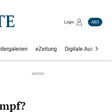
Login
ABO
ldergalerien
eZeitung
Digitale Ausgaben
ampf?