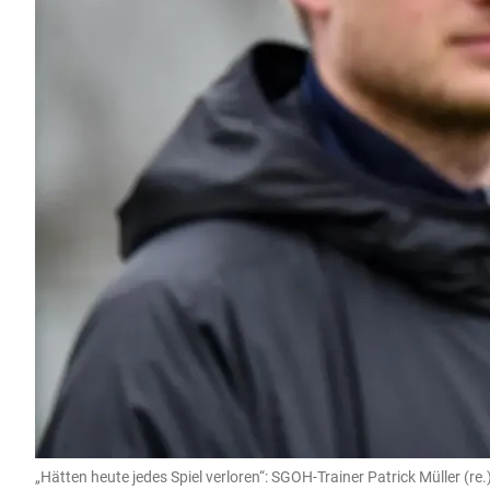
„Hätten heute jedes Spiel verloren“: SGOH-Trainer Patrick Müller (re.