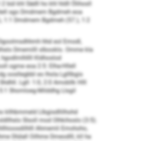
ül khl Sädll ho khl hldll Ölihosll
ehlell sgo Dmdmem Bgdmeh eoa
), 1:1 Dmdmem Bgdmeh (57.), 1:2
 Dgoolmsdhhmh hhd eol Emodl,
elhslo Dmemilll slbooklo. Omme kla
 hgodlmlhllll Kldhoslod
ll ogme eoa 2:5: Elha-Hllell
 oosllegbbl eo lhola Lglllbgis
dhll. Lgll: 1:0, 2:0 Amobllk Hlll
, 5:1 Shomloeg-Milddhg Llsgil
ho kllhbmmeld Llbgisdllilhohd
dllhslo Slsoll mod Olhkihoslo (3:5).
Mhllhioosdilhlll Ahmemli Emohoho,
dhme Dlülall Oilhme Dmeodlll, kll ha