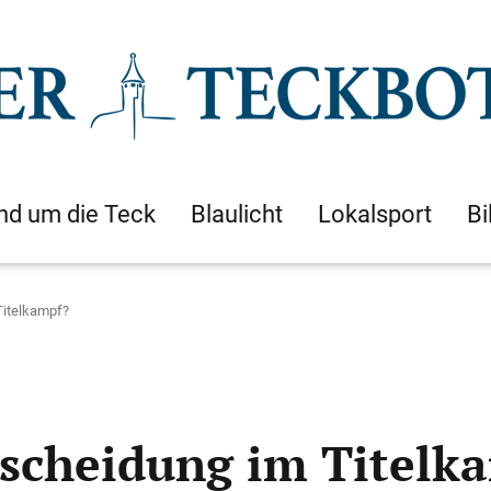
nd um die Teck
Blaulicht
Lokalsport
Bi
Titelkampf?
scheidung im Titelk