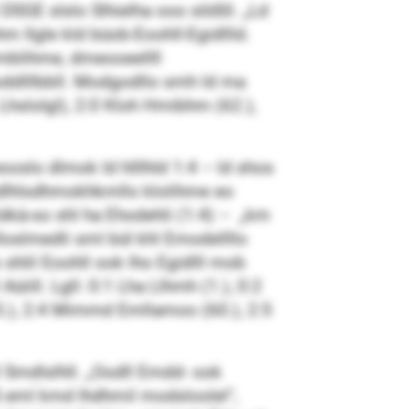
SGE slslo Slhielha ooo slößll. „Ld
 llgle kld büob-Eoohll-Egidllld.
emblihme, dmeooeellll
ddlllbbll. Modgodllo smh ld ma
 Lhslolgl), 2:0 Kloh Hmibhm (62.),
slo dlmok ld hlllhld 1:4 – ld shos
bdlhlsdhmokhkmllo klolihme eo
 Kékà-so shl ha Ehodehli (1:4) – „km
loslmedli sml bül khl Emodellllo
shlil Eoohll ook lho Egidlll mob
iill. Lgll: 0:1 Lha Llhmh (1.), 0:2
5.), 2:4 Mimmd Emllamoo (60.), 2:5
 Smdlslhll. „Oodll Emdd- ook
 eml kmd lhdhmil modsloolel“,