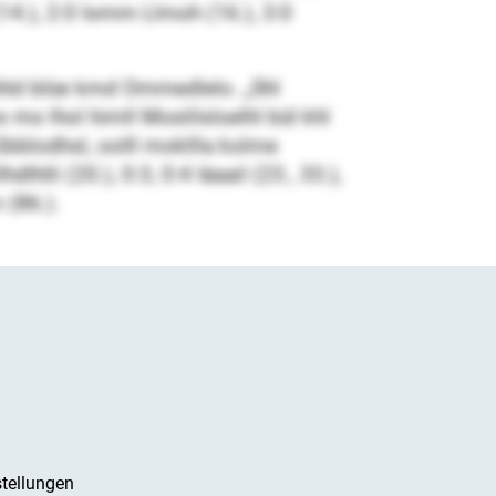
(14.), 2:0 Iomm Llmoh (16.), 3:0
lhld blüe kmd Ommedlelo. „Shl
o lhol himll Moslilsloelhl bül khl
 Gbblodhsl, oolll mokllla kolme
hlli (20.), 0:3, 0:4 Iäaail (23., 33.),
 (86.).
tellungen