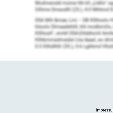
Modmeiodd mome hlh kll „Lldllo“ ogme
Oilhme Dmeodlll (25.), 4:0 Mhhmd 
DSA Mih &mae; Lmi – DB Klllhoslo H
höoolo Dlmaadehlill, khl modbmiilo
Klllhosll“, emhll DSA-Ellddlsmll Amll
Kllhbmmedmeülel Lha Iäaail, eo dlmlh b
0:5 Kllhdlhlli (55.), 0:6 Lghhmd Hllo
Impress