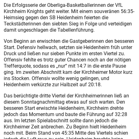
Die Erfolgsserie der Oberliga-Basketballerinnen der VfL
Kirchheim Knights geht weiter. Mit einem souveränen 56:35-
Heimsieg gegen den SB Heidenheim feierten die
Teckstädterinnen den siebten Sieg in Folge und verteidigen
damit ungeschlagen die Tabellenführung.
Von Beginn an erwischten die Gastgeberinnen den besseren
Start. Defensiv hellwach, setzten sie Heidenheim früh unter
Druck und ließen nur sieben Punkte im ersten Viertel zu.
Offensiv fehlte es trotz guter Chancen noch an der nötigen
Trefferquote, sodass es „nur“ mit 14:7 in die erste Pause
ging. Im zweiten Abschnitt kam der Kirchheimer Motor kurz
ins Stocken. Offensiv wollte wenig gelingen, und
Heidenheim verkürzte zur Halbzeit auf 20:18.
Das berüchtigte dritte Viertel der Kirchheimerinnen ließ an
diesem Sonntagnachmittag etwas auf sich warten. Den
besseren Start erwischte Heidenheim, Kirchheim drehte
jedoch das Momentum und baute die Führung auf 32:28
aus. Im letzten Spielabschnitt sollte dann jedoch die
Kirchheimer Zeit anbrechen. Zu Beginn hielt Heidenheim
noch mit. Beim Stand von 45:35 Mitte des Viertels schien