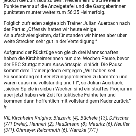
jedoch die Luft raus zu sein. Heidenheim brachte keine
Punkte mehr auf die Anzeigetafel und die Gastgeberinnen
punkteten munter weiter zum 56:35 Heimerfolg.
Folglich zufrieden zeigte sich Trainer Julian Auerbach nach
der Partie: „Offensiv hatten wir heute einige
Anlaufschwierigkeiten, dafür standen wir hinten aber über
weite Strecken sehr gut in der Verteidigung.“
Aufgrund der Rückzüge von gleich drei Mannschaften
haben die Kirchheimerinnen nun drei Wochen Pause, bevor
der BBC Stuttgart zum Auswärtsspiel einlädt. Die Pause
kommt dem Trainer jedoch entgegen „Wir haben seit
Saisonanfang mit Verletzungsproblemen zu kämpfen und
waren quasi nie vollständig und fit“, so Julian Auerbach,
„sieben Spiele in sieben Wochen sind ein straffes Programm
aber jetzt haben wir Zeit für taktische Feinheiten und
kommen dann hoffentlich mit vollständigem Kader zurück.“
lr
VfL Kirchheim Knights: Blazevic (4), Büchele (13), D.Fischer
(7/1 Dreier), Hannert (2), Haußmann (8), Mauritz (6), Neuffer
(3/1), Ohmayer, Reichmuth (6), Wanzke (7/1)