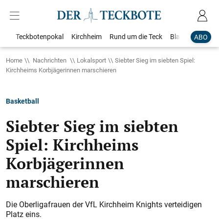
Teckbotenpokal
Kirchheim
Rund um die Teck
Blaulicht
Loka
ABO
Home
Nachrichten
Lokalsport
Siebter Sieg im siebten Spiel:
Kirchheims Korbjägerinnen marschieren
Basketball
Siebter Sieg im siebten
Spiel: Kirchheims
Korbjägerinnen
marschieren
Die Oberligafrauen der VfL Kirchheim Knights verteidigen
Platz eins.