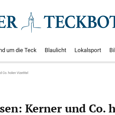
nd um die Teck
Blaulicht
Lokalsport
Bi
 Co. holen Vizetitel
hsen: Kerner und Co. h