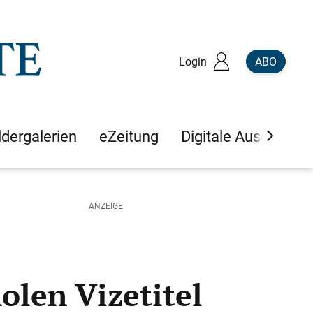
Login
ABO
ldergalerien
eZeitung
Digitale Ausgaben
olen Vizetitel