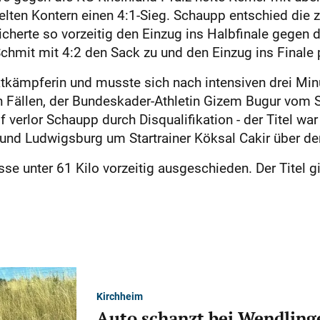
elten Kontern einen 4:1-Sieg. Schaupp entschied die 
cherte so vorzeitig den Einzug ins Halbfinale gegen 
hmit mit 4:2 den Sack zu und den Einzug ins Finale 
aktkämpferin und musste sich nach intensiven drei Min
n Fällen, der Bundeskader-Athletin Gizem Bugur vom S
erlor Schaupp durch Disqualifikation - der Titel war 
nd Ludwigsburg um Startrainer Köksal Cakir über den
se unter 61 Kilo vorzeitig ausgeschieden. Der Titel gin
Kirchheim
Auto schanzt bei Wendlinge