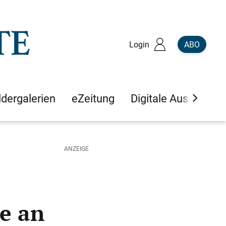
Login
ABO
ldergalerien
eZeitung
Digitale Ausgaben
e an