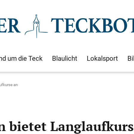
nd um die Teck
Blaulicht
Lokalsport
Bi
aufkurse an
n bietet Langlaufkurs