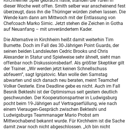
Kirchheimer Spiel gebracht hätte, standen die Türen in
dieser Woche weit offen. Smith selber war anscheinend fest
überzeugt, dass ihn die Thüringer würden ziehen lassen. Die
Wende kam dann am Mittwoch mit der Entlassung von
Chefcoach Marko Simic. Jetzt stehen die Zeichen in Gotha
auf Neuanfang – mit unverändertem Kader.
Die Alternative in Kirchheim heißt damit weiterhin Tim
Burnette. Doch im Fall des 30-Jährigen Point Guards, der
seinen beiden Landsleuten Cedric Brooks und Chris
Alexander in Statur und Spielweise sehr ähnelt, sieht man
offenbar noch Diskussionsbedarf. Als größter Skeptiker gilt
der Trainer. „Wir werden jetzt keinen Schnellschuss
abfeuern“, sagt Ignjatovic. Man wolle den Samstag
abwarten und sich danach neu beraten, meint Teamchef
Volker Oesterle. Eine Deadline gebe es nicht. Auch im Fall
Besnik Bekteshi ist der Optimismus seit gestern deutlich
geschwunden. Der Kooperationspartner in Ludwigsburg
pocht beim 19-Jährigen auf Vertragserfüllung, wie nach
einem Vieraugen-Gespräch zwischen Bekteshi und
Ludwigsburgs Teammanager Mario Probst am
Mittwochabend bekannt wurde. Für Kirchheim ist die Sache
damit zwar noch nicht abgeschlossen. „Ich bin nicht