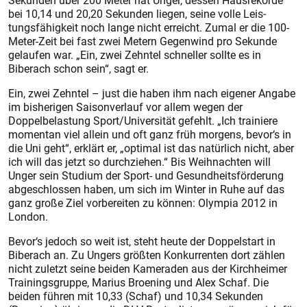
Sekunden über 200 Meter hat Unger, dessen Hausrekorde
bei 10,14 und 20,20 Sekunden liegen, seine volle Leis­
tungsfähigkeit noch lange nicht erreicht. Zumal er die 100-
Meter-Zeit bei fast zwei Metern Gegenwind pro Sekunde
gelaufen war. „Ein, zwei Zehntel schneller sollte es in
Biberach schon sein“, sagt er.
Ein, zwei Zehntel – just die haben ihm nach eigener Angabe
im bisherigen Saisonverlauf vor allem wegen der
Doppelbelas­tung Sport/Universität gefehlt. „Ich trai­niere
momentan viel allein und oft ganz früh morgens, bevor‘s in
die Uni geht“, erklärt er, „optimal ist das natürlich nicht, aber
ich will das jetzt so durchziehen.“ Bis Weihnachten will
Unger sein Studium der Sport- und Gesundheitsförderung
abgeschlossen haben, um sich im Winter in Ruhe auf das
ganz große Ziel vorbereiten zu können: Olympia 2012 in
London.
Bevor‘s jedoch so weit ist, steht heute der Doppelstart in
Biberach an. Zu Ungers größten Konkurrenten dort zählen
nicht zuletzt seine beiden Kameraden aus der Kirchheimer
Trainingsgruppe, Marius Broening und Alex Schaf. Die
beiden führen mit 10,33 (Schaf) und 10,34 Sekunden