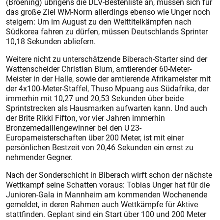
(Broening) übrigens die DLV-Bestenliste an, müssen sich für
das große Ziel WM-Norm allerdings ebenso wie Unger noch
steigern: Um im August zu den Welttitelkämpfen nach
Südkorea fahren zu dürfen, müssen Deutschlands Sprinter
10,18 Sekunden abliefern.
Weitere nicht zu unterschätzende Biberach-Starter sind der
Wattenscheider Christian Blum, amtierender 60-Meter-
Meister in der Halle, sowie der amtierende Afrikameister mit
der 4x100-Meter-Staffel, Thuso Mpuang aus Südafrika, der
immerhin mit 10,27 und 20,53 Sekunden über beide
Sprintstrecken als Hausmarken aufwarten kann. Und auch
der Brite Rikki Fifton, vor vier Jahren immerhin
Bronzemedaillengewinner bei den U 23-
Europameisterschaften über 200 Meter, ist mit einer
persönlichen Bestzeit von 20,46 Sekunden ein ernst zu
nehmender Gegner.
Nach der Sonderschicht in Bibe­rach wirft schon der nächste
Wettkampf seine Schatten voraus: Tobias Unger hat für die
Junioren-Gala in Mannheim am kommenden Wochenende
gemeldet, in deren Rahmen auch Wettkämpfe für Aktive
stattfinden. Geplant sind ein Start über 100 und 200 Meter