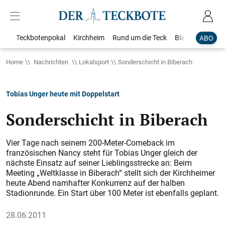
Teckbotenpokal
Kirchheim
Rund um die Teck
Blaulicht
Loka
ABO
Home
Nachrichten
Lokalsport
Sonderschicht in Biberach
Tobias Unger heute mit Doppelstart
Sonderschicht in Biberach
Vier Tage nach seinem 200-Meter-Comeback im
französischen Nancy steht für Tobias Unger gleich der
nächste Einsatz auf seiner Lieblingsstrecke an: Beim
Meeting „Weltklasse in Bibe­rach“ stellt sich der Kirchheimer
heute Abend namhafter Konkurrenz auf der halben
Stadionrunde. Ein Start über 100 Meter ist ebenfalls geplant.
28.06.2011