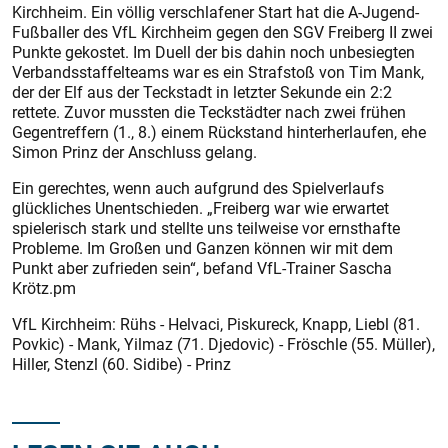
Kirchheim. Ein völlig verschlafener Start hat die A-Jugend-
Fußballer des VfL Kirchheim gegen den SGV Freiberg II zwei
Punkte gekostet. Im Duell der bis dahin noch unbesiegten
Verbandsstaffelteams war es ein Strafstoß von Tim Mank,
der der Elf aus der Teckstadt in letzter Sekunde ein 2:2
rettete. Zuvor mussten die Teckstädter nach zwei frühen
Gegentreffern (1., 8.) einem Rückstand hinterherlaufen, ehe
Simon Prinz der Anschluss gelang.
Ein gerechtes, wenn auch aufgrund des Spielverlaufs
glückliches Unentschieden. „Freiberg war wie erwartet
spielerisch stark und stellte uns teilweise vor ernsthafte
Probleme. Im Großen und Ganzen können wir mit dem
Punkt aber zufrieden sein“, befand VfL-Trainer Sascha
Krötz.pm
VfL Kirchheim: Rühs - Helvaci, Piskureck, Knapp, Liebl (81.
Povkic) - Mank, Yilmaz (71. Djedovic) - Fröschle (55. Müller),
Hiller, Stenzl (60. Sidibe) - Prinz