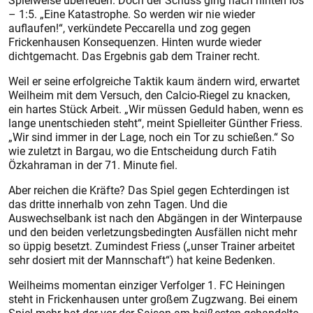
Spielweise überreden. Doch der Schuss ging nach hinten los
– 1:5. „Eine Katastrophe. So werden wir nie wieder
auflaufen!“, verkündete Peccarella und zog gegen
Frickenhausen Konsequenzen. Hinten wurde wieder
dichtgemacht. Das Ergebnis gab dem Trainer recht.
Weil er seine erfolgreiche Taktik kaum ändern wird, erwartet
Weilheim mit dem Versuch, den Calcio-Riegel zu knacken,
ein hartes Stück Arbeit. „Wir müssen Geduld haben, wenn es
lange unentschieden steht“, meint Spielleiter Günther Friess.
„Wir sind immer in der Lage, noch ein Tor zu schießen.“ So
wie zuletzt in Bargau, wo die Entscheidung durch Fatih
Özkahraman in der 71. Minute fiel.
Aber reichen die Kräfte? Das Spiel gegen Echterdingen ist
das dritte innerhalb von zehn Tagen. Und die
Auswechselbank ist nach den Abgängen in der Winterpause
und den beiden verletzungsbedingten Ausfällen nicht mehr
so üppig besetzt. Zumindest Friess („unser Trainer arbeitet
sehr dosiert mit der Mannschaft“) hat keine Bedenken.
Weilheims momentan einziger Verfolger 1. FC Heiningen
steht in Frickenhausen unter großem Zugzwang. Bei einem