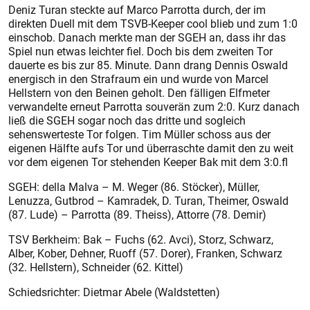
Deniz Turan steckte auf Marco Parrotta durch, der im
direkten Duell mit dem TSVB-Keeper cool blieb und zum 1:0
einschob. Danach merkte man der SGEH an, dass ihr das
Spiel nun etwas leichter fiel. Doch bis dem zweiten Tor
dauerte es bis zur 85. Minute. Dann drang Dennis Oswald
energisch in den Strafraum ein und wurde von Marcel
Hellstern von den Beinen geholt. Den fälligen Elfmeter
verwandelte erneut Parrotta souverän zum 2:0. Kurz danach
ließ die SGEH sogar noch das dritte und sogleich
sehenswerteste Tor folgen. Tim Müller schoss aus der
eigenen Hälfte aufs Tor und überraschte damit den zu weit
vor dem eigenen Tor stehenden Keeper Bak mit dem 3:0.fl
SGEH: della Malva – M. Weger (86. Stöcker), Müller,
Lenuzza, Gutbrod – Kamradek, D. Turan, Theimer, Oswald
(87. Lude) – Parrotta (89. Theiss), Attorre (78. Demir)
TSV Berkheim: Bak – Fuchs (62. Avci), Storz, Schwarz,
Alber, Kober, Dehner, Ruoff (57. Dorer), Franken, Schwarz
(32. Hellstern), Schneider (62. Kittel)
Schiedsrichter: Dietmar Abele (Waldstetten)