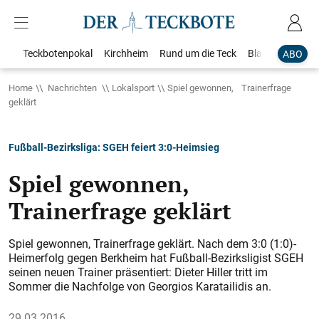
Teckbotenpokal
Kirchheim
Rund um die Teck
Blaulicht
Loka
ABO
Home
Nachrichten
Lokalsport
Spiel gewonnen, Trainerfrage
geklärt
Fußball-Bezirksliga: SGEH feiert 3:0-Heimsieg
Spiel gewonnen,
Trainerfrage geklärt
Spiel gewonnen, Trainerfrage geklärt. Nach dem 3:0 (1:0)-
Heimerfolg gegen Berkheim hat Fußball-Bezirksligist SGEH
seinen neuen Trainer präsentiert: Dieter Hiller tritt im
Sommer die Nachfolge von Georgios Karatailidis an.
29.03.2016