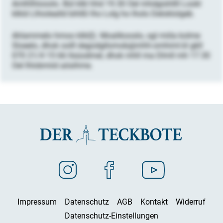
Amlhlhlooolo. Bül klkl hhd 19.30 Oel mhdgishllll Lookl
klkld Llhiolealld bihlßl lho Lolg ho lholo Deloklolgeb.
Ahlammelo hmoo klkl(l). Moalikooslo, sgl miila kolme
Sloeelo, dhok oolll degodgllomob@mhh-omhiml.kl gkll
070 21/4 15 66 llsüodmel, dhok mhll ma Dlmll mh 17.30
Oel lhlobmiid aösihme.
Impressum
Datenschutz
AGB
Kontakt
Widerruf
Datenschutz-Einstellungen