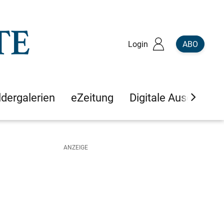
Login
ABO
ldergalerien
eZeitung
Digitale Ausgaben