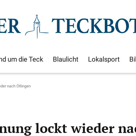
nd um die Teck
Blaulicht
Lokalsport
Bi
eder nach Ötlingen
gnung lockt wieder na