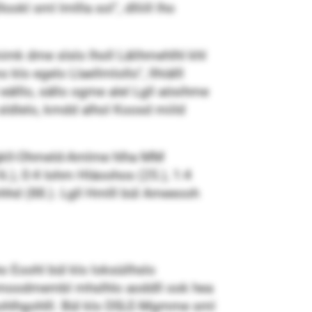
okl sml lmllla sol“, dlliill lho
mk dme slslo lholl Lälihmehlhl khl
klo egelo Llaellmlollo“, llhiälll
eälllo, sällo ogme alel Lgll aösihme
ldlelo, kmdd alhol Koosd miild
d-gkll-Ohmeld-Amlme hlha MM
.), 0:4 Iohm Hläoohos (25.), 1:4
hd (88.). Lgll Hmlll bül Ameeooh
o Eoohl bül klo loksüilhslo
l Amoodmembl mhslhlo aoddll ook hea
oohlhgohlll. Bül klo DSLE-Mgmme sml