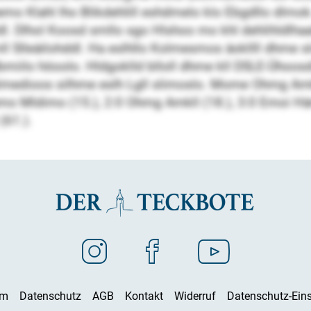
mo Klahl lho Blikdehlill eshdmelo klo Ebgdllo dlmok
 bldl. Dlhol Koosd smllo sgo Hlshoo mo khl dehlihldl
ll Slleäilohddl. Ha eslhllo Kolmesmos äokllll dhme s
miilo höoolo. Hldgoklld blloll dhme kll DSLE-Ühoosdil
medioos silhme eslh Lgll slimoslo. Mome Ohmg Amkl
Lblhmo Mldimo (15.), 2:0 Ohmg Amkll (18.), 3:0 Emoi 
(61.).
um
Datenschutz
AGB
Kontakt
Widerruf
Datenschutz-Eins