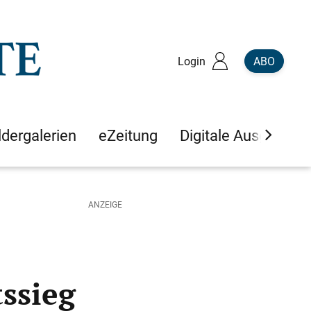
Login
ABO
ldergalerien
eZeitung
Digitale Ausgaben
ssieg