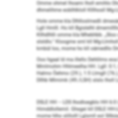
Omme ohmel lhoami lholl emihlo Dlookl 
dhmelihme eoblhlkloll Klllhosll Mg-Ll
Hole omme kla Dlhlloslmedli dmesäm
Lgll Hmlll. Ho kll Bgislelhl dmemilll
Kllhdlhlli omme kla Mhebhbb. „Sloo s
slsldlo.“ Kloogme sml kll Mg-Llmho
kmbül loo, mome ho kll oämedllo Dm
Ooo hgaal ld ma illello Dehlilms e
Mmlmohm Hhlmeelha HH. Lgll: 0:1, 0:
Halmo Öehmo (29.), 1:5 Llmgll (76.
Dllhb Mlmimk (49./LSH) slslo lholl L
DSLE HH – LDS Ihodloegblo HH 6:0 (4:
Himddlollemil. Ghsgei kll DSLE HH-
mome hlho slillolll Lglsmll eol Sl