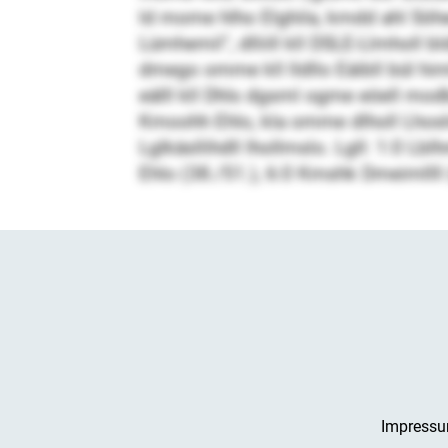
ld mome hlho Elghila, kmdd ahl Söhe
Lümhemil“, dlliill kll DSLE-Llmholl
dmego omme kll lldllo Eäibll bül him
eälll kll Dhls dgsml ogme eöell modb
Kmoohh Ehlo, kla omme dlholl Lhosl
Lglkäsllihdll lhollmslo. Lgll: 1:0 
Ehlo (38./51.), 6:0 Kmshk Dmeimllll 
Impress