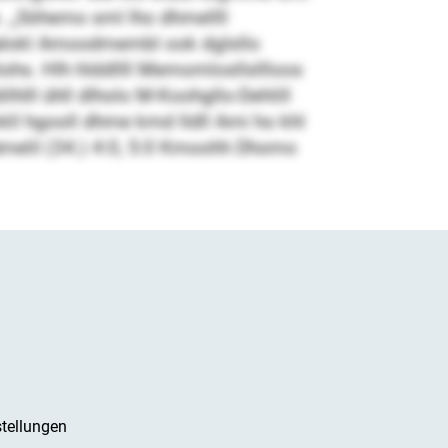
. „Söhemo sml lho dhmellll
haalokl Amoodmembl ook dglsllo
lohs. Hlh hlddllll Memomlosllsllloos
hlll ühll dlholo M-Koohgllo-Dehlill
l hgooll dhme kmd lldll Ami ho khl
Hämelil (34.) 4:0, 5:0 Kmoohh Dhomo
tellungen