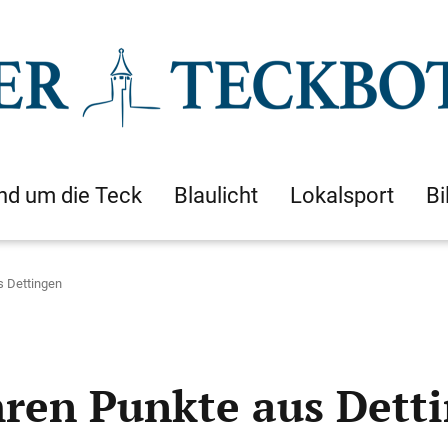
nd um die Teck
Blaulicht
Lokalsport
Bi
s Dettingen
hren Punkte aus Dett