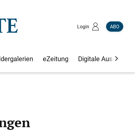
Login
ABO
ldergalerien
eZeitung
Digitale Ausgaben
ingen