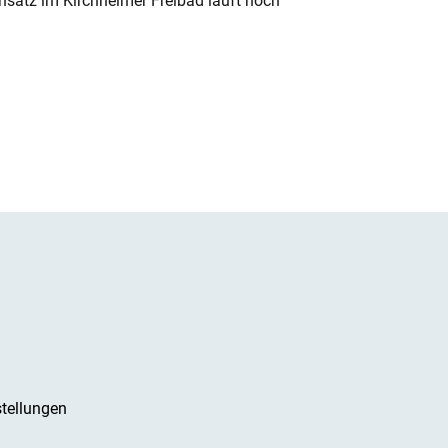
nsatz im Kirchheimer Freibad läuft noch
tellungen