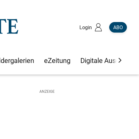
Login
ABO
ldergalerien
eZeitung
Digitale Ausgaben