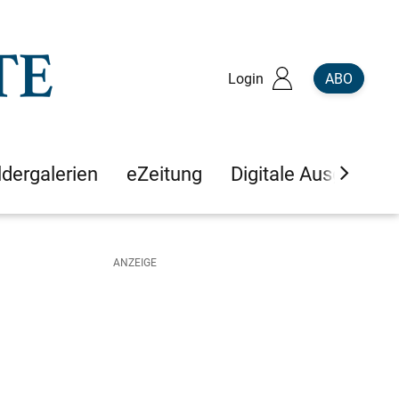
Login
ABO
ldergalerien
eZeitung
Digitale Ausgaben