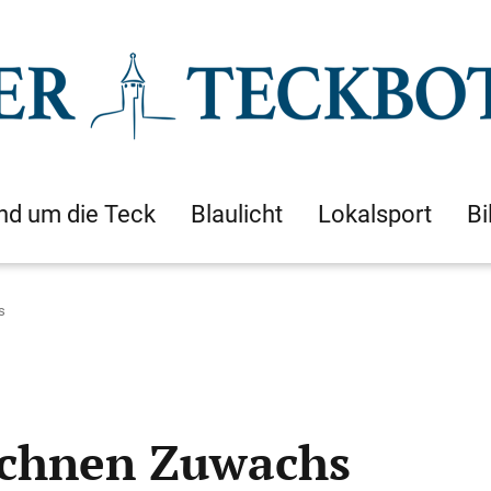
nd um die Teck
Blaulicht
Lokalsport
Bi
s
ichnen Zuwachs